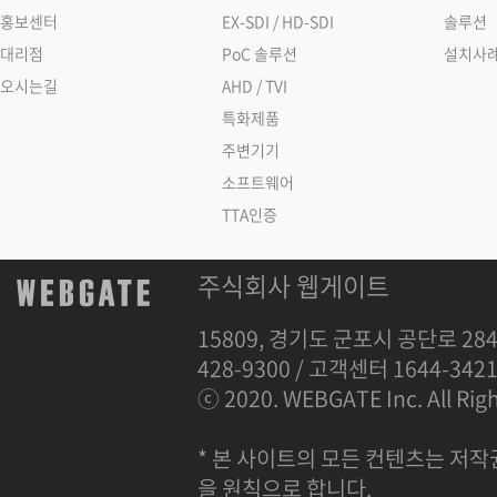
홍보센터
EX-SDI / HD-SDI
솔루션
대리점
PoC 솔루션
설치사
오시는길
AHD / TVI
특화제품
주변기기
소프트웨어
TTA인증
주식회사 웹게이트
15809, 경기도 군포시 공단로 284
428-9300 / 고객센터 1644-342
ⓒ 2020. WEBGATE Inc. All Righ
* 본 사이트의 모든 컨텐츠는 저작
을 원칙으로 합니다.