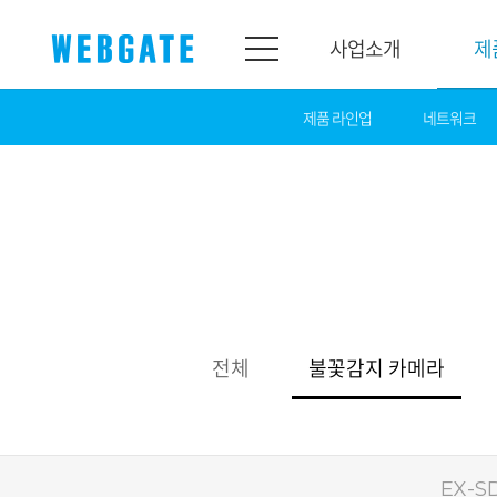
사업소개
제
제품 라인업
네트워크
사업소개
제품소개
웹게이트
제품라인업
개요
네트워크
연혁
카메라
조직도
NVR
인증
EX-SDI / HD-SDI
전체
불꽃감지 카메라
홍보센터
DVR
공지
카메라
뉴스
PoC 솔루션
광고
EX-SD