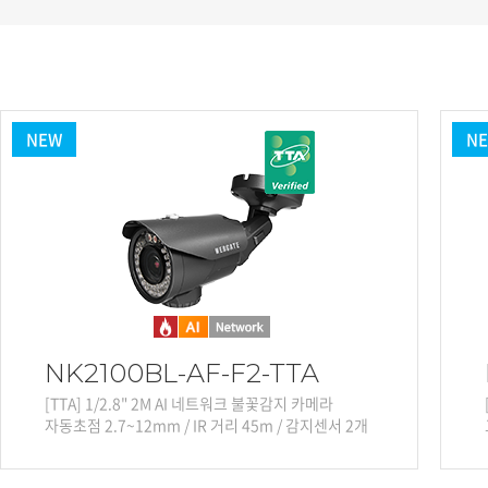
PoC DVR
대리점
PoC 카메라
오시는길
AHD / TVI
DVR
NEW
N
카메라
특화제품
불꽃감지 카메라
발열/열감지 카메라
외장 스토리지
자동 게이트 솔루션
주변기기
NK2100BL-AF-F2-TTA
컨버터
[TTA] 1/2.8" 2M AI 네트워크 불꽃감지 카메라
키보드
자동초점 2.7~12mm / IR 거리 45m / 감지센서 2개
기타