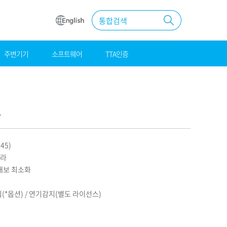
통합검색
주변기기
소프트웨어
TTA인증
원
조달
우수제품
A
MAS계약
45)
메라
화재보 최소화
짐(*옵션) / 연기감지(별도 라이선스)