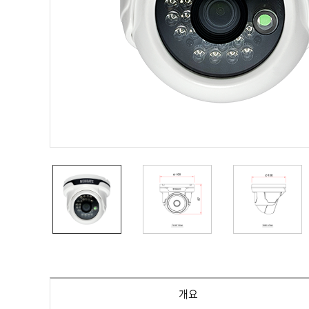
PoC DVR
대리점
PoC 카메라
오시는길
AHD / TVI
DVR
카메라
특화제품
불꽃감지 카메라
발열/열감지 카메라
외장 스토리지
자동 게이트 솔루션
주변기기
컨버터
키보드
기타
개요