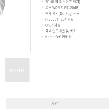
용어사전
리테일
3DNR 적용(노이즈 제거)
아파트
트루 WDR 지원(120dB)
서비스안내
안개 제거(De-Fog) 기능
설치사례
H.265 / H.264 지원
A/S 안내
Onvif 지원
FAQ
국내 연구개발 및 제조
DDNS 서비스
Korea SoC 카메라
사양