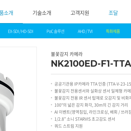
품소개
기술소개
고객지원
조달
EX-SDI / HD-SDI
PoC 솔루션
AHD / TVI
특화제품
기술소개
고객지
핵심기술
다운로드
불꽃감지 카메라
제품자료
데모영상
NK2100ED-F1-TT
소프트웨어
솔루션
간편 매뉴얼
카탈로그
화재감지
공공기관용 IP카메라 TTA 인증 (TTA-V-23-15
기타자료
호텔&레저
불꽃감지 전용센서와 실화상 센서 일체형 카
DI
게임&카지노
불꽃감지 전용 IR 센서 탑재로 오감지 및 비
기술지원
은행
100°의 넓은 감지 화각, 30m의 긴 감지 거리
설정가이드
교통
AI 이벤트(영역침입, 라인크로싱, 배회 / 쓰러
기술문의
산업
1/2.8” 소니 STARVIS 초고감도 센서
기술자료
공공&교육
쿼드 스트림 지원