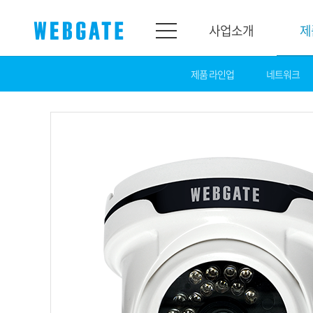
사업소개
제
제품 라인업
네트워크
사업소개
제품소개
웹게이트
제품라인업
개요
네트워크
연혁
카메라
조직도
NVR
인증
EX-SDI / HD-S
홍보센터
DVR
공지
카메라
뉴스
PoC 솔루션
광고