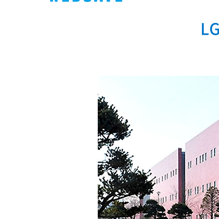
PoC DVR
대리점
PoC 카메라
L
오시는길
AHD / TVI
DVR
카메라
특화제품
불꽃감지 카메라
발열/열감지 카메라
외장 스토리지
자동 게이트 솔루션
주변기기
컨버터
키보드
기타