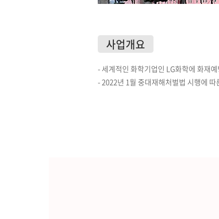
소프트웨어
VMS
모바일
사업개요
재분배서버
영상정보보안
AI
- 세계적인 화학기업인 LG화학에 화재예방
- 2022년 1월 중대재해처벌법 시행에 
TTA인증
NVR / DVR
카메라