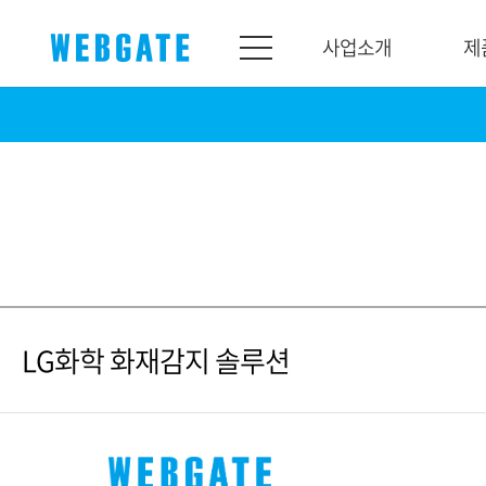
사업소개
제
사업소개
제품소개
웹게이트
제품라인업
개요
네트워크
연혁
카메라
조직도
NVR
인증
EX-SDI / HD-SDI
LG화학 화재감지 솔루션
홍보센터
DVR
공지
카메라
뉴스
PoC 솔루션
광고