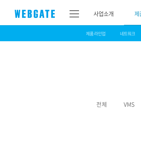
사업소개
제
제품 라인업
네트워크
사업소개
제품소개
웹게이트
제품라인업
개요
네트워크
연혁
카메라
조직도
NVR
인증
EX-SDI / HD-SDI
전체
VMS
홍보센터
DVR
공지
카메라
뉴스
PoC 솔루션
광고