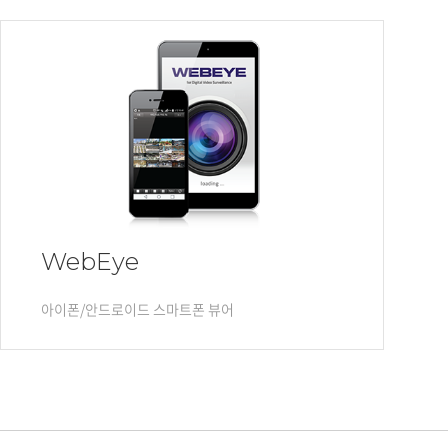
PoC DVR
대리점
PoC 카메라
오시는길
AHD / TVI
DVR
카메라
특화제품
불꽃감지 카메라
발열/열감지 카메라
외장 스토리지
WebEye
자동 게이트 솔루션
아이폰/안드로이드 스마트폰 뷰어
주변기기
컨버터
키보드
기타