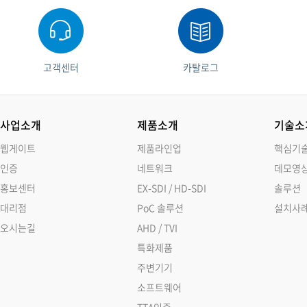
소프트웨어
VMS
모바일
재분배서버
고객센터
카탈로그
영상정보보안
AI
TTA인증
사업소개
제품소개
기술소
NVR / DVR
웹게이트
제품라인업
핵심기
카메라
인증
네트워크
데모영
홍보센터
EX-SDI / HD-SDI
솔루션
대리점
PoC 솔루션
설치사
오시는길
AHD / TVI
특화제품
주변기기
소프트웨어