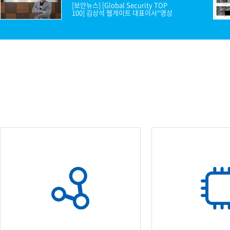
소프트웨어
[보안뉴스] [Global Security TOP 
100] 김상석 웹게이트 대표이사“영상
VMS
보..
모바일
재분배서버
영상정보보안
AI
TTA인증
NVR / DVR
카메라