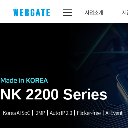
사업소개
제
사업소개
제품소개
웹게이트
제품라인업
개요
네트워크
연혁
카메라
조직도
NVR
인증
EX-SDI / HD-SDI
NK 2200 Series
홍보센터
DVR
공지
카메라
Korea AI SoC┃ 2MP┃Auto IP 2.0┃Flicker-free┃AI Event
뉴스
PoC 솔루션
광고