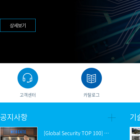
PoC DVR
대리점
PoC 카메라
오시는길
AHD / TVI
상세보기
DVR
카메라
특화제품
불꽃감지 카메라
발열/열감지 카메라
외장 스토리지
자동 게이트 솔루션
고객센터
카탈로그
주변기기
컨버터
공지사항
기
키보드
기타
[Global Security TOP 100] 김상석 웹게이트 대표이사 “영상보안의 다음 역할을 끊임없이 고민해야”