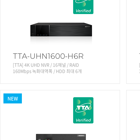
소프트웨어
VMS
모바일
재분배서버
영상정보보안
AI
TTA-UHN1600-H6R
TTA인증
[TTA] 4K UHD NVR / 16채널 / RAID
NVR / DVR
160Mbps 녹화대역폭 / HDD 최대 6개
카메라
NEW