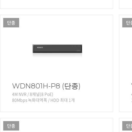
단종
단
WDN801H-P8 (단종)
4M NVR / 8채널(8 PoE)
80Mbps 녹화대역폭 / HDD 최대 1개
단종
단