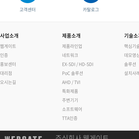
고객센터
카탈로그
사업소개
제품소개
기술소
웹게이트
제품라인업
핵심기
인증
네트워크
데모영
홍보센터
EX-SDI / HD-SDI
솔루션
대리점
PoC 솔루션
설치사
오시는길
AHD / TVI
특화제품
주변기기
소프트웨어
TTA인증
주식회사 웹게이트