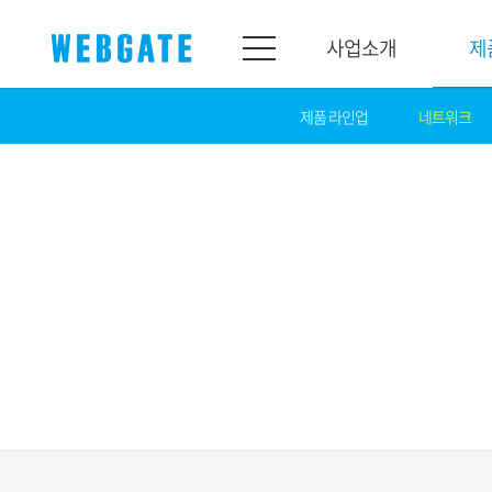
사업소개
제
제품 라인업
네트워크
사업소개
제품소개
웹게이트
제품라인업
개요
네트워크
연혁
카메라
조직도
NVR
인증
EX-SDI / HD-SDI
홍보센터
DVR
공지
카메라
뉴스
PoC 솔루션
광고