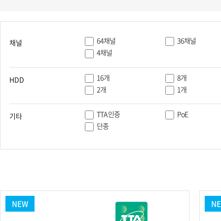
PoC DVR
대리점
PoC 카메라
오시는길
AHD / TVI
64채널
36채널
채널
DVR
4채널
카메라
16개
8개
HDD
특화제품
2개
1개
불꽃감지 카메라
TTA 인증
PoE
발열/열감지 카메라
기타
외장 스토리지
단종
자동 게이트 솔루션
주변기기
컨버터
키보드
기타
NEW
N