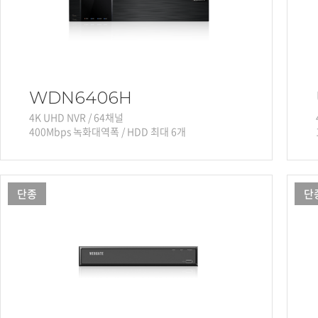
WDN6406H
4K UHD NVR / 64채널
400Mbps 녹화대역폭 / HDD 최대 6개
단종
단