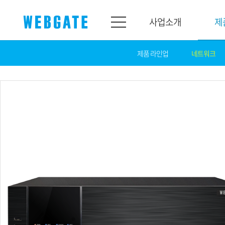
사업소개
제
제품 라인업
네트워크
사업소개
제품소개
웹게이트
제품라인업
개요
네트워크
연혁
카메라
조직도
NVR
인증
EX-SDI / HD-SDI
홍보센터
DVR
공지
카메라
뉴스
PoC 솔루션
광고