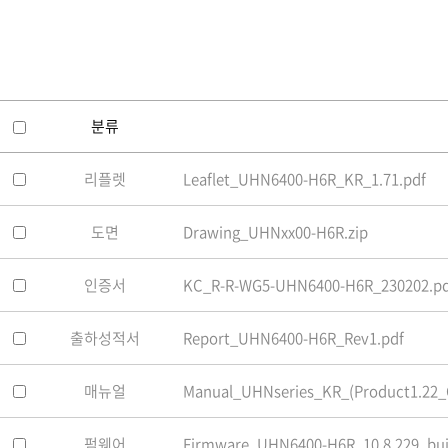
소프트웨어
VMS
모바일
재분배서버
영상정보보안
분류
AI
리플렛
Leaflet_UHN6400-H6R_KR_1.71.pdf
TTA인증
NVR / DVR
도면
Drawing_UHNxx00-H6R.zip
카메라
인증서
KC_R-R-WG5-UHN6400-H6R_230202.pd
출하성적서
Report_UHN6400-H6R_Rev1.pdf
매뉴얼
Manual_UHNseries_KR_(Product1.22_O
펌웨어
Firmware_UHN6400-H6R_10.8.229_bui