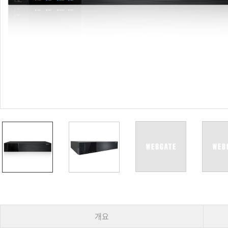
PoC DVR
대리점
PoC 카메라
오시는길
AHD / TVI
DVR
카메라
특화제품
불꽃감지 카메라
발열/열감지 카메라
외장 스토리지
자동 게이트 솔루션
주변기기
컨버터
키보드
기타
개요