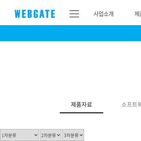
사업소개
제
사업소개
제품소개
웹게이트
제품라인업
개요
네트워크
연혁
카메라
조직도
NVR
인증
EX-SDI / HD-SDI
제품자료
소프트
홍보센터
DVR
공지
카메라
뉴스
PoC 솔루션
광고