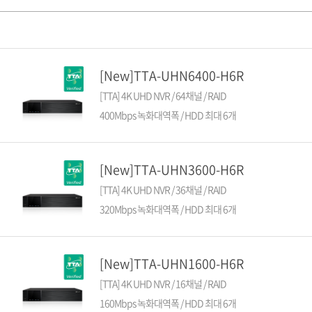
PoC DVR
대리점
PoC 카메라
오시는길
AHD / TVI
DVR
[New]TTA-UHN6400-H6R
카메라
[TTA] 4K UHD NVR / 64채널 / RAID
400Mbps 녹화대역폭 / HDD 최대 6개
특화제품
불꽃감지 카메라
발열/열감지 카메라
[New]TTA-UHN3600-H6R
외장 스토리지
[TTA] 4K UHD NVR / 36채널 / RAID
자동 게이트 솔루션
320Mbps 녹화대역폭 / HDD 최대 6개
주변기기
컨버터
[New]TTA-UHN1600-H6R
키보드
기타
[TTA] 4K UHD NVR / 16채널 / RAID
160Mbps 녹화대역폭 / HDD 최대 6개