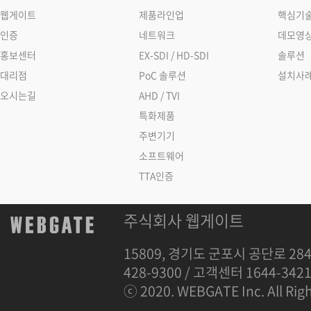
웹게이트
제품라인업
핵심기
인증
네트워크
데모영
홍보센터
EX-SDI / HD-SDI
솔루션
대리점
PoC 솔루션
설치사
오시는길
AHD / TVI
특화제품
주변기기
소프트웨어
TTA인증
주식회사 웹게이트
15809, 경기도 군포시 공단로 284
428-9300 / 고객센터 1644-342
ⓒ 2020. WEBGATE Inc. All Righ