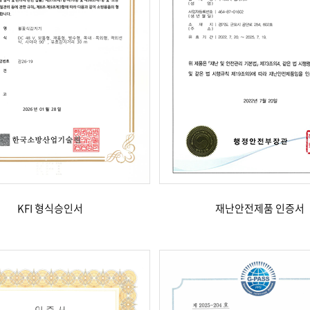
용어사전
리테일
아파트
서비스안내
설치사례
A/S 안내
FAQ
DDNS 서비스
KFI 형식승인서
재난안전제품 인증서