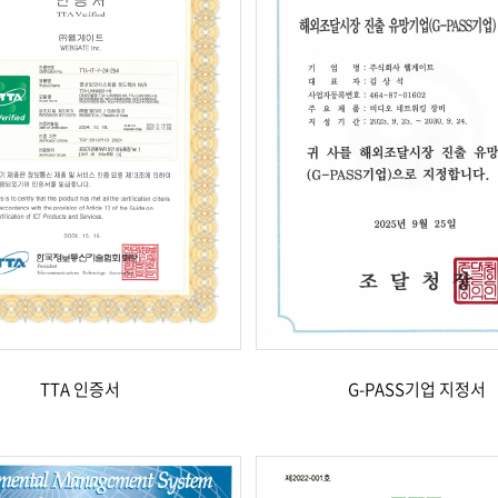
TTA 인증서
G-PASS기업 지정서