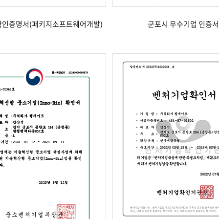
인증명서(패키지소프트웨어개발)
군포시 우수기업 인증서