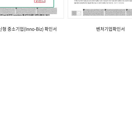
형 중소기업(Inno-Biz) 확인서
벤처기업확인서