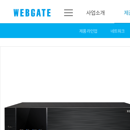
사업소개
제
제품 라인업
네트워크
사업소개
제품소개
웹게이트
제품라인업
개요
네트워크
연혁
카메라
조직도
NVR
인증
EX-SDI / HD-SDI
홍보센터
DVR
공지
카메라
뉴스
PoC 솔루션
광고