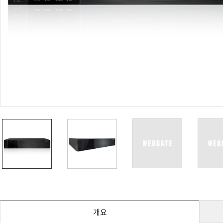
PoC DVR
대리점
PoC 카메라
오시는길
AHD / TVI
DVR
카메라
특화제품
불꽃감지 카메라
발열/열감지 카메라
외장 스토리지
자동 게이트 솔루션
주변기기
컨버터
키보드
기타
개요