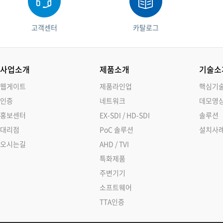
고객센터
카탈로그
사업소개
제품소개
기술소
웹게이트
제품라인업
핵심기
인증
네트워크
데모영
홍보센터
EX-SDI / HD-SDI
솔루션
대리점
PoC 솔루션
설치사
오시는길
AHD / TVI
특화제품
주변기기
소프트웨어
TTA인증