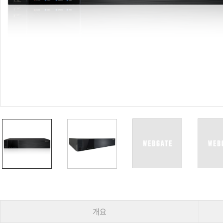
PoC DVR
대리점
PoC 카메라
오시는길
AHD / TVI
DVR
카메라
특화제품
불꽃감지 카메라
발열/열감지 카메라
외장 스토리지
자동 게이트 솔루션
주변기기
컨버터
키보드
기타
개요