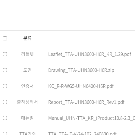
소프트웨어
VMS
모바일
재분배서버
영상정보보안
분류
AI
리플렛
Leaflet_TTA-UHN3600-H6R_KR_1.29.pdf
TTA인증
NVR / DVR
도면
Drawing_TTA-UHN3600-H6R.zip
카메라
인증서
KC_R-R-WG5-UHN6400-H6R.pdf
출하성적서
Report_TTA-UHN3600-H6R_Rev1.pdf
매뉴얼
Manual_UHN-TTA_KR_(Product10.8-2.3_OS
TTA인증
TTA_TTA-IT-V-24-102_240830.pdf