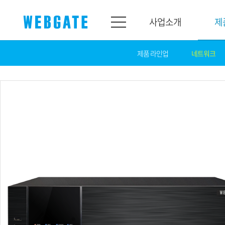
사업소개
제
제품 라인업
네트워크
사업소개
제품소개
웹게이트
제품라인업
개요
네트워크
연혁
카메라
조직도
NVR
인증
EX-SDI / HD-SDI
홍보센터
DVR
공지
카메라
뉴스
PoC 솔루션
광고