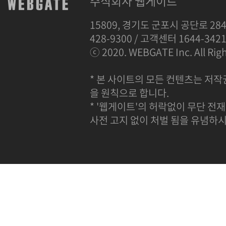
주식회사 웹게이트
15809, 경기도 군포시 공단로 284
428-9300 / 고객센터 1644-342
ⓒ 2020. WEBGATE Inc. All Righ
* 본 사이트의 모든 컨텐츠는 저작
을 원칙으로 합니다.
* '웹게이트'의 허락없이 무단 전재
사전 고지 없이 처벌 됨을 유념하