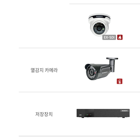
열감지 카메라
저장장치