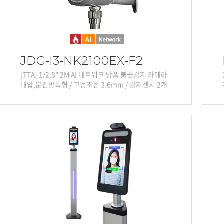
JDG-I3-NK2100EX-F2
[TTA] 1/2.8" 2M AI 네트워크 방폭 불꽃감지 카메라
내압,분진방폭형 / 고정초점 3.6mm / 감지센서 2개