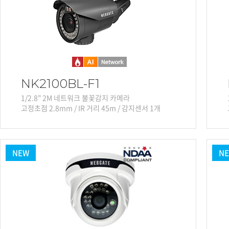
소프트웨어
VMS
모바일
재분배서버
영상정보보안
AI
NK2100BL-F1
TTA인증
1/2.8" 2M 네트워크 불꽃감지 카메라
고정초점 2.8mm / IR 거리 45m / 감지센서 1개
NVR / DVR
카메라
NEW
N