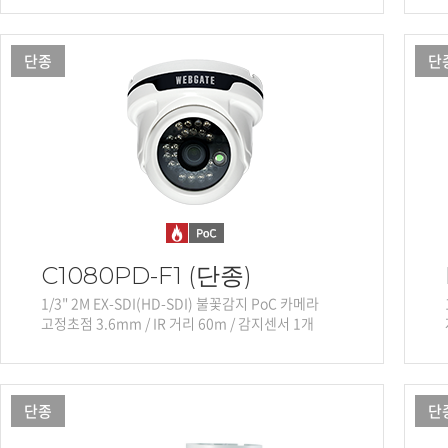
단종
단
C1080PD-F1 (단종)
1/3" 2M EX-SDI(HD-SDI) 불꽃감지 PoC 카메라
고정초점 3.6mm / IR 거리 60m / 감지센서 1개
단종
단