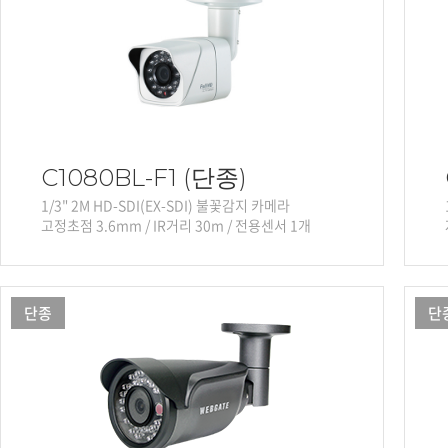
C1080BL-F1 (단종)
1/3" 2M HD-SDI(EX-SDI) 불꽃감지 카메라
고정초점 3.6mm / IR거리 30m / 전용센서 1개
단종
단