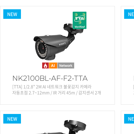
PoC DVR
대리점
PoC 카메라
NEW
N
오시는길
AHD / TVI
DVR
카메라
특화제품
불꽃감지 카메라
발열/열감지 카메라
외장 스토리지
NK2100BL-AF-F2-TTA
자동 게이트 솔루션
[TTA] 1/2.8" 2M AI 네트워크 불꽃감지 카메라
자동초점 2.7~12mm / IR 거리 45m / 감지센서 2개
주변기기
컨버터
키보드
NEW
N
기타