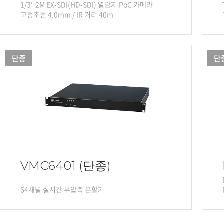
1/3" 2M EX-SDI(HD-SDI) 열감지 PoC 카메라
고정초점 4.0mm / IR 거리 40m
단종
단
VMC6401 (단종)
64채널 실시간 무압축 분할기