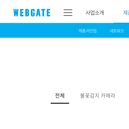
사업소개
제
제품 라인업
네트워크
사업소개
제품소개
웹게이트
제품라인업
개요
네트워크
연혁
카메라
조직도
NVR
인증
EX-SDI / HD-SDI
전체
불꽃감지 카메라
홍보센터
DVR
공지
카메라
뉴스
PoC 솔루션
광고