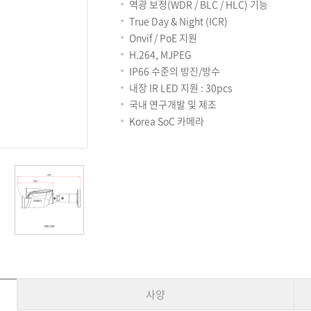
용어사전
리테일
역광 보정(WDR / BLC / HLC) 기능
아파트
True Day & Night (ICR)
서비스안내
Onvif / PoE 지원
설치사례
H.264, MJPEG
A/S 안내
IP66 수준의 방진/방수
FAQ
내장 IR LED 지원 : 30pcs
DDNS 서비스
국내 연구개발 및 제조
Korea SoC 카메라
사양