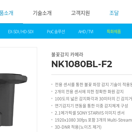
품소개
기술소개
고객지원
조달
EX-SDI / HD-SDI
PoC 솔루션
AHD / TVI
특화제품
기술소개
고객지
핵심기술
다운로드
불꽃감지 카메라
제품자료
데모영상
NK1080BL-F2
소프트웨어
솔루션
간편 매뉴얼
카탈로그
화재감지
전용 센서를 통한 불꽃 파장 감지 기술이 적용된 
기타자료
호텔&레저
2개의 전용 센서에 의한 정확한 화원 감지
DI
게임&카지노
100도의 넓은 감지화각과 30미터의 긴 감지
기술지원
은행
연기감지기 연동을 통한 이중 감지체계 구성
설정가이드
교통
2.1메가픽셀 SONY STARVIS 이미지 센서
기술문의
산업
1920x1080 30fps 포함 3개의 Multi-Strea
기술자료
공공&교육
3D-DNR 적용(노이즈 제거)