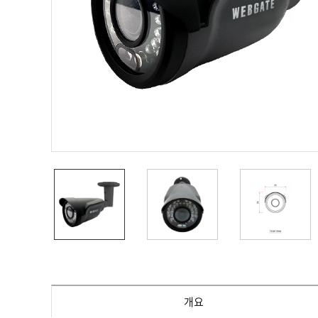
PoC DVR
대리점
PoC 카메라
오시는길
AHD / TVI
DVR
카메라
특화제품
불꽃감지 카메라
발열/열감지 카메라
외장 스토리지
자동 게이트 솔루션
주변기기
컨버터
키보드
기타
개요