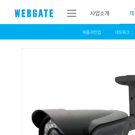
사업소개
제
제품 라인업
네트워크
사업소개
제품소개
웹게이트
제품라인업
개요
네트워크
연혁
카메라
조직도
NVR
인증
EX-SDI / HD-S
홍보센터
DVR
공지
카메라
뉴스
PoC 솔루션
광고