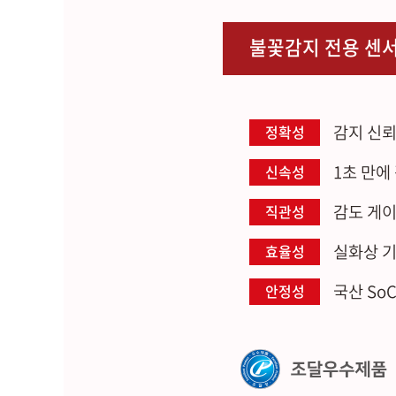
불꽃감지 전용 센
감지 신뢰
정확성
1초 만에
신속성
감도 게이
직관성
실화상 기
효율성
국산 So
안정성