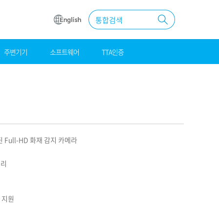
통합검색
주변기기
소프트웨어
TTA인증
원
조달
우수제품
MAS계약
Full-HD 화재 감지 카메라
거리
m 지원