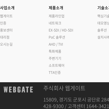
사업소개
제품소개
기술소
웹게이트
제품라인업
핵심기
인증
네트워크
데모영
홍보센터
EX-SDI / HD-SDI
솔루션
대리점
PoC 솔루션
설치사
오시는길
AHD / TVI
특화제품
주변기기
소프트웨어
TTA인증
주식회사 웹게이트
15809, 경기도 군포시 공단로 284
428-9300 / 고객센터 1644-342