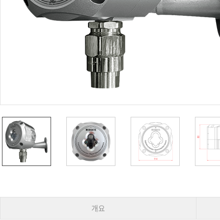
PoC DVR
대리점
PoC 카메라
오시는길
AHD / TVI
DVR
카메라
특화제품
불꽃감지 카메라
발열/열감지 카메라
외장 스토리지
자동 게이트 솔루션
주변기기
컨버터
키보드
기타
개요