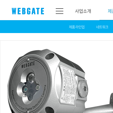
사업소개
제
제품 라인업
네트워크
사업소개
제품소개
웹게이트
제품라인업
개요
네트워크
연혁
카메라
조직도
NVR
인증
EX-SDI / HD-SDI
홍보센터
DVR
공지
카메라
뉴스
PoC 솔루션
광고