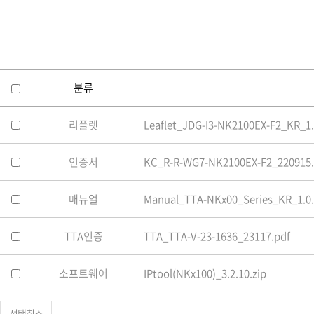
소프트웨어
VMS
모바일
재분배서버
영상정보보안
분류
AI
리플렛
Leaflet_JDG-I3-NK2100EX-F2_KR_1.
TTA인증
NVR / DVR
인증서
KC_R-R-WG7-NK2100EX-F2_220915.
카메라
매뉴얼
Manual_TTA-NKx00_Series_KR_1.0.
TTA인증
TTA_TTA-V-23-1636_23117.pdf
소프트웨어
IPtool(NKx100)_3.2.10.zip
선택취소