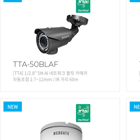
소프트웨어
VMS
모바일
재분배서버
영상정보보안
AI
TTA인증
TTA-50BLAF
NVR / DVR
[TTA] 1/2.8" 5M AI 네트워크 블릿 카메라
카메라
자동초점 2.7~12mm / IR 거리 60m
NEW
N