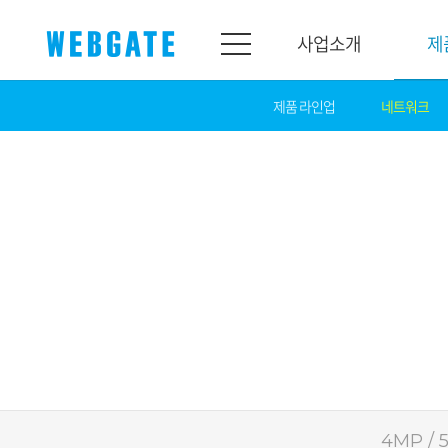
사업소개
제
제품 라인업
네트워크
사업소개
제품소개
웹게이트
제품라인업
개요
네트워크
연혁
카메라
조직도
NVR
인증
EX-SDI / HD-SDI
홍보센터
DVR
공지
카메라
뉴스
PoC 솔루션
광고
4MP / 