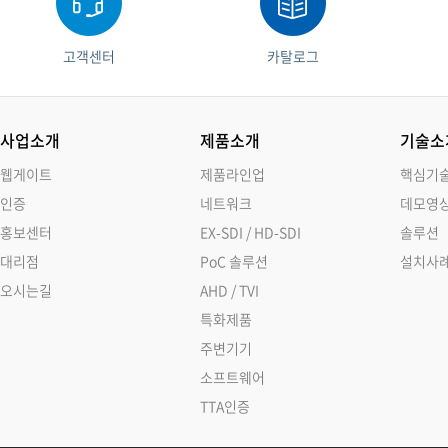
고객센터
카탈로그
사업소개
제품소개
기술소
웹게이트
제품라인업
핵심기
인증
네트워크
데모영
홍보센터
EX-SDI / HD-SDI
솔루션
대리점
PoC 솔루션
설치사
오시는길
AHD / TVI
특화제품
주변기기
소프트웨어
TTA인증