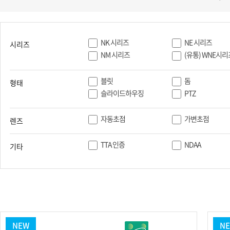
PoC DVR
대리점
PoC 카메라
오시는길
AHD / TVI
NK 시리즈
NE 시리즈
시리즈
DVR
NM 시리즈
(유통) WNE시리
카메라
블릿
돔
형태
특화제품
슬라이드하우징
PTZ
불꽃감지 카메라
자동초점
가변초점
발열/열감지 카메라
렌즈
외장 스토리지
자동 게이트 솔루션
TTA 인증
NDAA
기타
주변기기
컨버터
키보드
기타
NEW
N