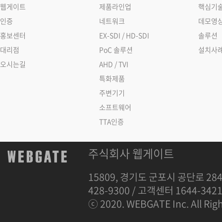
웹게이트
제품라인업
핵심기
인증
네트워크
데모영
홍보센터
EX-SDI / HD-SDI
솔루션
대리점
PoC 솔루션
설치사
오시는길
AHD / TVI
특화제품
주변기기
소프트웨어
TTA인증
주식회사 웹게이트
15809, 경기도 군포시 공단로 284
428-9300 / 고객센터 1644-342
ⓒ 2020. WEBGATE Inc. All Righ