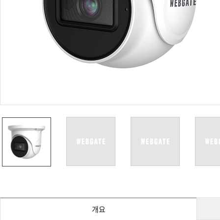
PoC DVR
대리점
PoC 카메라
오시는길
AHD / TVI
DVR
카메라
특화제품
불꽃감지 카메라
발열/열감지 카메라
외장 스토리지
자동 게이트 솔루션
주변기기
컨버터
키보드
기타
개요