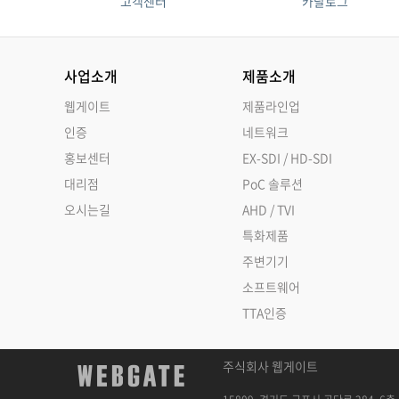
고객센터
카탈로그
사업소개
제품소개
웹게이트
제품라인업
인증
네트워크
홍보센터
EX-SDI / HD-SDI
대리점
PoC 솔루션
오시는길
AHD / TVI
특화제품
주변기기
소프트웨어
TTA인증
주식회사 웹게이트