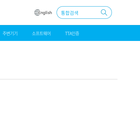
통합검색
주변기기
소프트웨어
TTA인증
원
조달
우수제품
MAS계약