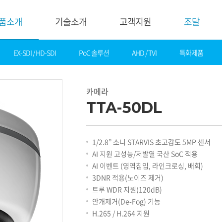
품소개
기술소개
고객지원
조달
EX-SDI / HD-SDI
PoC 솔루션
AHD / TVI
특화제품
기술소개
고객지
핵심기술
다운로드
카메라
제품자료
데모영상
TTA-50DL
소프트웨어
솔루션
간편 매뉴얼
카탈로그
화재감지
1/2.8” 소니 STARVIS 초고감도 5MP 센서
기타자료
호텔&레저
AI 지원 고성능/저발열 국산 SoC 적용
DI
게임&카지노
AI 이벤트 (영역침입, 라인크로싱, 배회)
기술지원
은행
3DNR 적용(노이즈 제거)
설정가이드
교통
트루 WDR 지원(120dB)
기술문의
산업
안개제거(De-Fog) 기능
기술자료
공공&교육
H.265 / H.264 지원