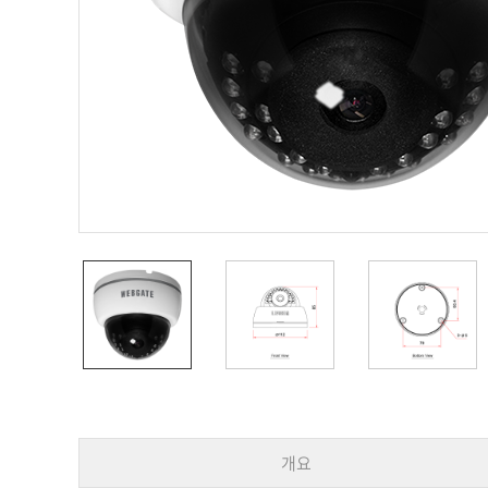
PoC DVR
대리점
PoC 카메라
오시는길
AHD / TVI
DVR
카메라
특화제품
불꽃감지 카메라
발열/열감지 카메라
외장 스토리지
자동 게이트 솔루션
주변기기
컨버터
키보드
기타
개요