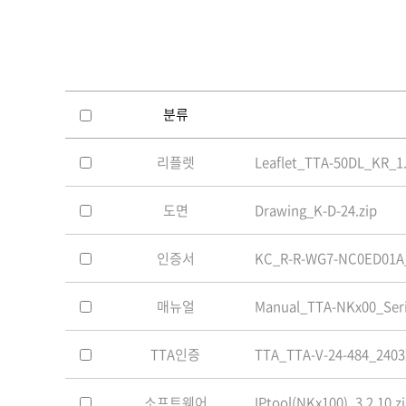
소프트웨어
VMS
모바일
재분배서버
영상정보보안
분류
AI
리플렛
Leaflet_TTA-50DL_KR_1.
TTA인증
NVR / DVR
도면
Drawing_K-D-24.zip
카메라
인증서
KC_R-R-WG7-NC0ED01A_
매뉴얼
Manual_TTA-NKx00_Seri
TTA인증
TTA_TTA-V-24-484_2403
소프트웨어
IPtool(NKx100)_3.2.10.z