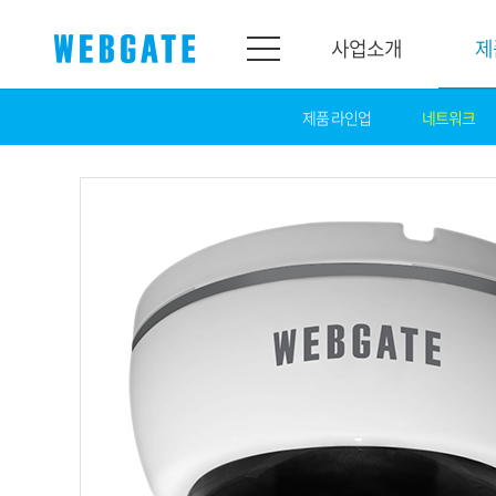
사업소개
제
제품 라인업
네트워크
사업소개
제품소개
웹게이트
제품라인업
개요
네트워크
연혁
카메라
조직도
NVR
인증
EX-SDI / HD-S
홍보센터
DVR
공지
카메라
뉴스
PoC 솔루션
광고