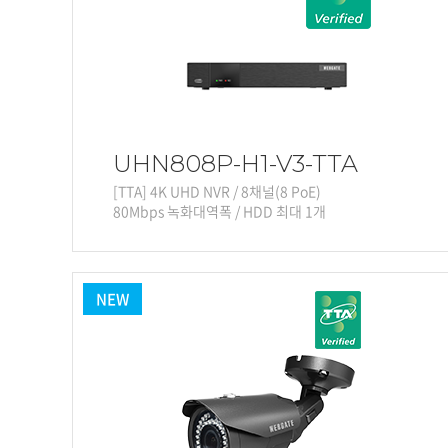
소프트웨어
VMS
모바일
재분배서버
영상정보보안
AI
UHN808P-H1-V3-TTA
TTA인증
[TTA] 4K UHD NVR / 8채널(8 PoE)
80Mbps 녹화대역폭 / HDD 최대 1개
NVR / DVR
카메라
NEW