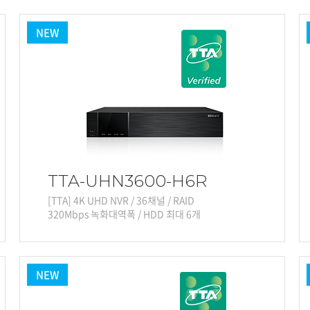
용어사전
리테일
아파트
NEW
서비스안내
설치사례
A/S 안내
FAQ
DDNS 서비스
TTA-UHN3600-H6R
[TTA] 4K UHD NVR / 36채널 / RAID
320Mbps 녹화대역폭 / HDD 최대 6개
NEW