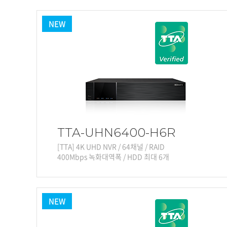
PoC DVR
대리점
PoC 카메라
NEW
오시는길
AHD / TVI
DVR
카메라
특화제품
불꽃감지 카메라
발열/열감지 카메라
외장 스토리지
TTA-UHN6400-H6R
자동 게이트 솔루션
[TTA] 4K UHD NVR / 64채널 / RAID
400Mbps 녹화대역폭 / HDD 최대 6개
주변기기
컨버터
키보드
NEW
기타