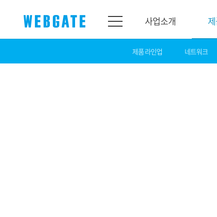
사업소개
제
제품 라인업
네트워크
사업소개
제품소개
웹게이트
제품라인업
개요
네트워크
연혁
카메라
조직도
NVR
인증
EX-SDI / HD-S
홍보센터
DVR
공지
카메라
뉴스
PoC 솔루션
광고