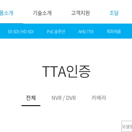
품소개
기술소개
고객지원
조달
EX-SDI / HD-SDI
PoC 솔루션
AHD / TVI
특화제품
기술소개
고객지
핵심기술
다운로드
제품자료
데모영상
TTA인증
소프트웨어
솔루션
간편 매뉴얼
카탈로그
화재감지
기타자료
호텔&레저
DI
전체
NVR / DVR
카메라
게임&카지노
기술지원
은행
설정가이드
교통
기술문의
산업
기술자료
공공&교육