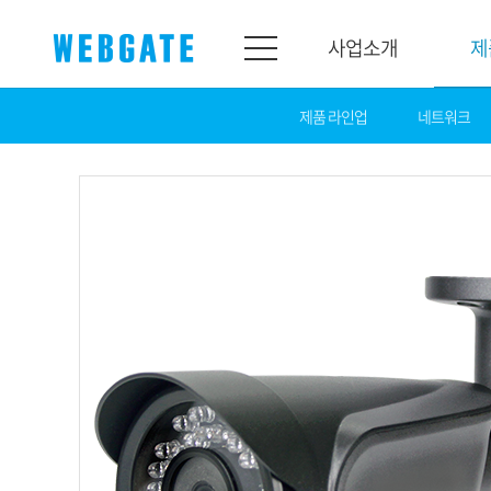
사업소개
제
제품 라인업
네트워크
사업소개
제품소개
웹게이트
제품라인업
개요
네트워크
연혁
카메라
조직도
NVR
인증
EX-SDI / HD-S
홍보센터
DVR
공지
카메라
뉴스
PoC 솔루션
광고