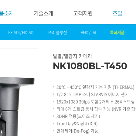
품소개
기술소개
고객지원
조달
EX-SDI / HD-SDI
PoC 솔루션
AHD / TVI
특화제품
기술소개
고객지
핵심기술
다운로드
발열/열감지 카메라
제품자료
데모영상
NK1080BL-T450
소프트웨어
솔루션
간편 매뉴얼
카탈로그
화재감지
20℃ ~ 450℃ 열감지 기능 지원 (THERMAL)
기타자료
호텔&레저
1/2.8” 2.1MP 소니 STARVIS 이미지 센서
DI
게임&카지노
1920x1080 30fps 포함 2개의 H.264 스트
기술지원
은행
최대 6개 스트림 동시 접속 가능 (NVR 기준 접
설정가이드
교통
3DNR 적용(노이즈 제거)
기술문의
산업
True Day&Night (ICR)
기술자료
공공&교육
안개제거(De-Fog) 기능