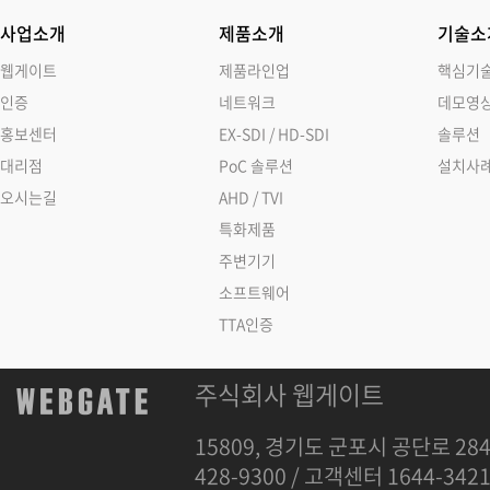
사업소개
제품소개
기술소
웹게이트
제품라인업
핵심기
인증
네트워크
데모영
홍보센터
EX-SDI / HD-SDI
솔루션
대리점
PoC 솔루션
설치사
오시는길
AHD / TVI
특화제품
주변기기
소프트웨어
TTA인증
주식회사 웹게이트
15809, 경기도 군포시 공단로 284
428-9300 / 고객센터 1644-342