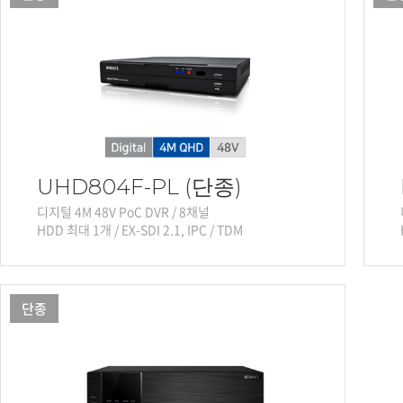
소프트웨어
VMS
모바일
재분배서버
영상정보보안
AI
TTA인증
UHD804F-PL (단종)
NVR / DVR
디지털 4M 48V PoC DVR / 8채널
카메라
HDD 최대 1개 / EX-SDI 2.1, IPC / TDM
단종