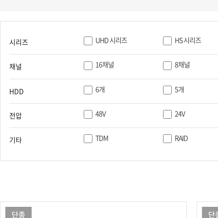
PoC DVR
대리점
PoC 카메라
오시는길
AHD / TVI
UHD 시리즈
HS 시리즈
시리즈
DVR
카메라
16채널
8채널
채널
특화제품
6개
5개
HDD
불꽃감지 카메라
발열/열감지 카메라
48V
24V
전압
외장 스토리지
자동 게이트 솔루션
TDM
RAID
기타
주변기기
컨버터
키보드
기타
단종
단