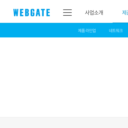
사업소개
제
제품 라인업
네트워크
사업소개
제품소개
웹게이트
제품라인업
개요
네트워크
연혁
카메라
조직도
NVR
인증
EX-SDI / HD-SDI
홍보센터
DVR
공지
카메라
뉴스
PoC 솔루션
광고