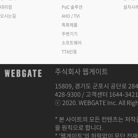
대리점
PoC 솔루션
설치사
오시는길
AHD / TVI
특화제품
주변기기
소프트웨어
TTA인증
주식회사 웹게이트
15809, 경기도 군포시 공단로 284
428-9300 / 고객센터 1644-342
ⓒ 2020. WEBGATE Inc. All Righ
* 본 사이트의 모든 컨텐츠는 저작
을 원칙으로 합니다.
* '웹게이트'의 허락없이 무단 전재