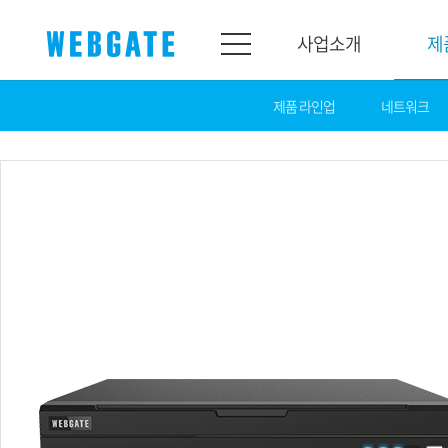
사업소개
제
제품 라인업
네트워크
사업소개
제품소개
웹게이트
제품라인업
개요
네트워크
연혁
카메라
조직도
NVR
인증
EX-SDI / HD-SDI
홍보센터
DVR
공지
카메라
뉴스
PoC 솔루션
광고