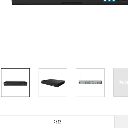
PoC DVR
대리점
PoC 카메라
오시는길
AHD / TVI
DVR
카메라
특화제품
불꽃감지 카메라
발열/열감지 카메라
외장 스토리지
자동 게이트 솔루션
주변기기
컨버터
키보드
기타
개요