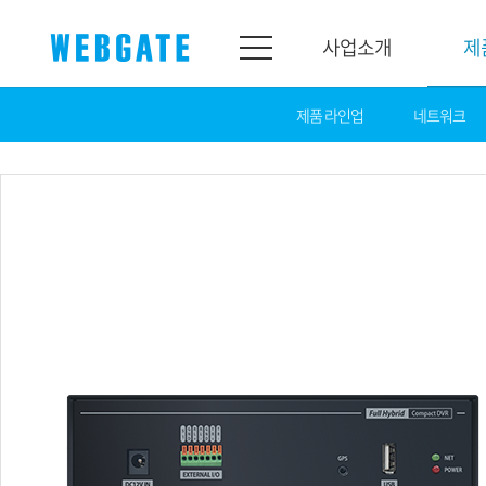
사업소개
제
제품 라인업
네트워크
사업소개
제품소개
웹게이트
제품라인업
개요
네트워크
연혁
카메라
조직도
NVR
인증
EX-SDI / HD-SDI
홍보센터
DVR
공지
카메라
뉴스
PoC 솔루션
광고