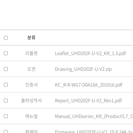
소프트웨어
VMS
모바일
재분배서버
영상정보보안
분류
AI
리플렛
Leaflet_UHD202F-U-V2_KR_1.3.pdf
TTA인증
NVR / DVR
도면
Drawing_UHD202F-U-V2.zip
카메라
인증서
KC_R-R-WG7-D0A10A_201016.pdf
출하성적서
Report_UHD202F-U-V2_Rev1.pdf
매뉴얼
Manual_UHDseries_KR_(Product5.7_OS
펌웨어
Firmware_UHD202F-U-V2_10.8.144_bui