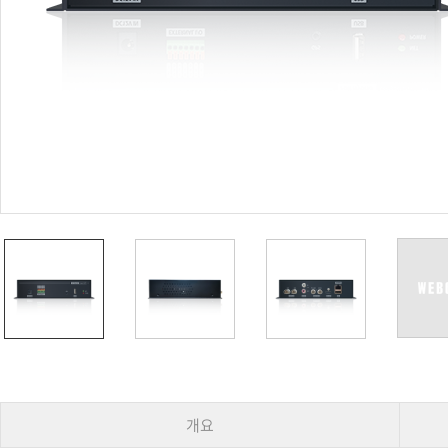
PoC DVR
대리점
PoC 카메라
오시는길
AHD / TVI
DVR
카메라
특화제품
불꽃감지 카메라
발열/열감지 카메라
외장 스토리지
자동 게이트 솔루션
주변기기
컨버터
키보드
기타
개요