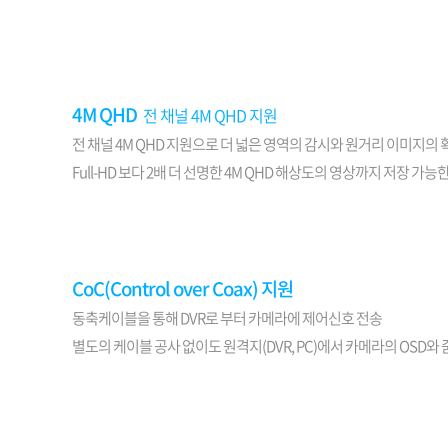
소프트웨어
VMS
모바일
재분배서버
영상정보보안
4M QHD
전 채널 4M QHD 지원
AI
전 채널 4M QHD 지원으로 더 넓은 영역의 감시와 원거리 이미지의
Full-HD 보다 2배 더 선명한 4M QHD 해상도의 영상까지 저장 가능한
TTA인증
NVR / DVR
카메라
CoC(Control over Coax) 지원
동축케이블을 통해 DVR로 부터 카메라에 제어신호 전송
별도의 케이블 공사 없이도 원격지(DVR, PC)에서 카메라의 OSD와