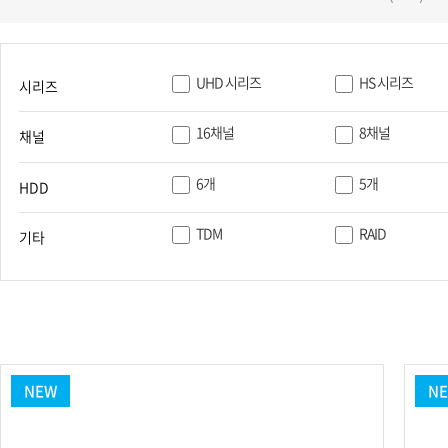
PoC DVR
대리점
PoC 카메라
오시는길
AHD / TVI
UHD 시리즈
HS 시리즈
시리즈
DVR
카메라
16채널
8채널
채널
특화제품
6개
5개
HDD
불꽃감지 카메라
발열/열감지 카메라
TDM
RAID
기타
외장 스토리지
자동 게이트 솔루션
주변기기
컨버터
키보드
NEW
N
기타