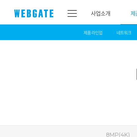
사업소개
제
제품 라인업
네트워크
사업소개
제품소개
웹게이트
제품라인업
개요
네트워크
연혁
카메라
조직도
NVR
인증
EX-SDI / HD-SDI
홍보센터
DVR
공지
카메라
뉴스
PoC 솔루션
광고
8MP(4K)