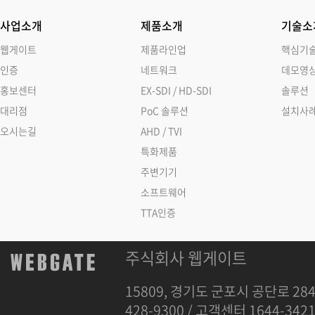
사업소개
제품소개
기술소
웹게이트
제품라인업
핵심기
인증
네트워크
데모영
홍보센터
EX-SDI / HD-SDI
솔루션
대리점
PoC 솔루션
설치사
오시는길
AHD / TVI
특화제품
주변기기
소프트웨어
TTA인증
주식회사 웹게이트
15809, 경기도 군포시 공단로 284
428-9300 / 고객센터 1644-342