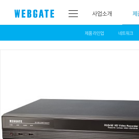
사업소개
제
제품 라인업
네트워크
사업소개
제품소개
웹게이트
제품라인업
개요
네트워크
연혁
카메라
조직도
NVR
인증
EX-SDI / HD-SDI
홍보센터
DVR
공지
카메라
뉴스
PoC 솔루션
광고