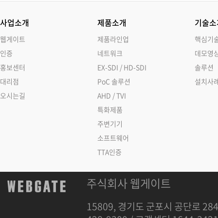
사업소개
제품소개
기술소
웹게이트
제품라인업
핵심기
인증
네트워크
데모영
홍보센터
EX-SDI / HD-SDI
솔루션
대리점
PoC 솔루션
설치사
오시는길
AHD / TVI
특화제품
주변기기
소프트웨어
TTA인증
주식회사 웹게이트
15809, 경기도 군포시 공단로 284