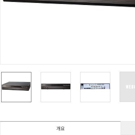
PoC DVR
대리점
PoC 카메라
오시는길
AHD / TVI
DVR
카메라
특화제품
불꽃감지 카메라
발열/열감지 카메라
외장 스토리지
자동 게이트 솔루션
주변기기
컨버터
키보드
기타
개요