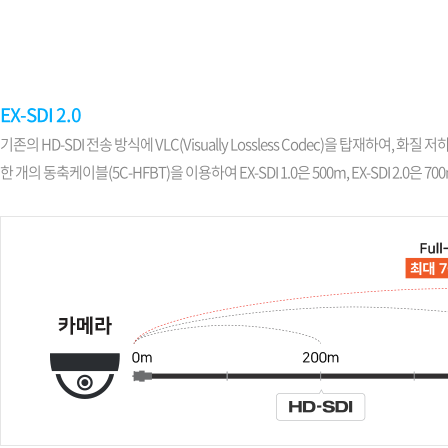
소프트웨어
VMS
모바일
재분배서버
영상정보보안
EX-SDI 2.0
AI
기존의 HD-SDI 전송 방식에 VLC(Visually Lossless Codec)을 탑재하여, 화질
한 개의 동축케이블(5C-HFBT)을 이용하여 EX-SDI 1.0은 500m, EX-SDI 2.0은 70
TTA인증
NVR / DVR
카메라