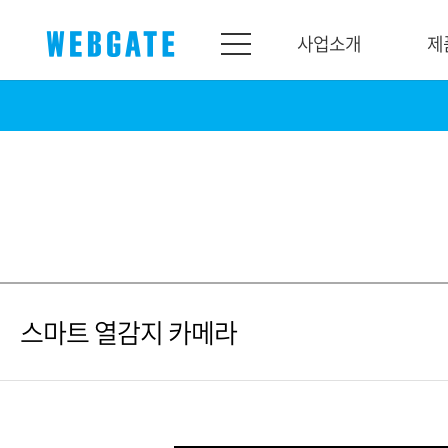
사업소개
제
사업소개
제품소개
웹게이트
제품라인업
개요
네트워크
연혁
카메라
조직도
NVR
인증
EX-SDI / HD-SDI
스마트 열감지 카메라
홍보센터
DVR
공지
카메라
뉴스
PoC 솔루션
광고