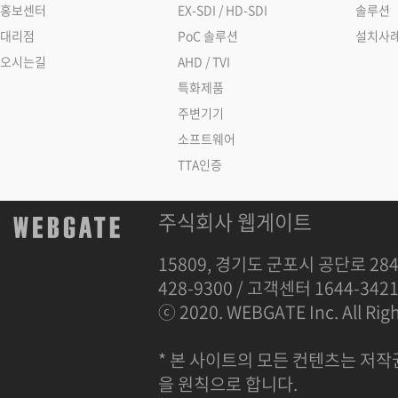
홍보센터
EX-SDI / HD-SDI
솔루션
대리점
PoC 솔루션
설치사
오시는길
AHD / TVI
특화제품
주변기기
소프트웨어
TTA인증
주식회사 웹게이트
15809, 경기도 군포시 공단로 284
428-9300 / 고객센터 1644-342
ⓒ 2020. WEBGATE Inc. All Righ
* 본 사이트의 모든 컨텐츠는 저작
을 원칙으로 합니다.