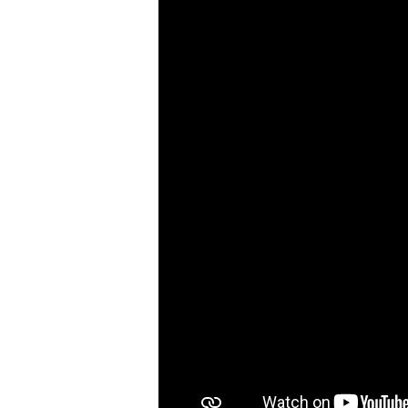
PoC DVR
대리점
PoC 카메라
오시는길
AHD / TVI
DVR
카메라
특화제품
불꽃감지 카메라
발열/열감지 카메라
외장 스토리지
자동 게이트 솔루션
주변기기
컨버터
키보드
기타