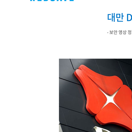
PoC DVR
대리점
PoC 카메라
대만 
오시는길
AHD / TVI
DVR
- 보안 영상 
카메라
특화제품
불꽃감지 카메라
발열/열감지 카메라
외장 스토리지
자동 게이트 솔루션
주변기기
컨버터
키보드
기타