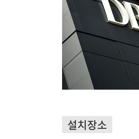
소프트웨어
VMS
모바일
재분배서버
영상정보보안
AI
TTA인증
NVR / DVR
카메라
설치장소