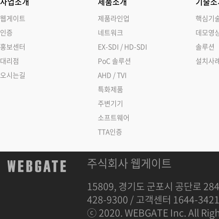
사업소개
제품소개
기술소
웹게이트
제품라인업
핵심기
인증
네트워크
데모영
홍보센터
EX-SDI / HD-SDI
솔루션
대리점
PoC 솔루션
설치사
오시는길
AHD / TVI
특화제품
주변기기
소프트웨어
TTA인증
주식회사 웹게이트
15809, 경기도 군포시 공단로 284
428-9300 / 고객센터 1644-342
ⓒ 2020. WEBGATE Inc. All Righ