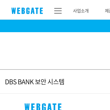
사업소개
제
사업소개
제품소개
웹게이트
제품라인업
개요
네트워크
연혁
카메라
조직도
NVR
인증
EX-SDI / HD-SDI
DBS BANK 보안 시스템
홍보센터
DVR
공지
카메라
뉴스
PoC 솔루션
광고