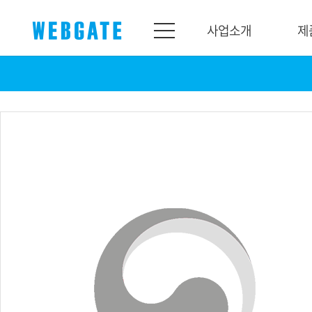
사업소개
제
사업소개
제품소개
웹게이트
제품라인업
개요
네트워크
연혁
카메라
조직도
NVR
인증
EX-SDI / HD-SDI
홍보센터
DVR
공지
카메라
뉴스
PoC 솔루션
광고