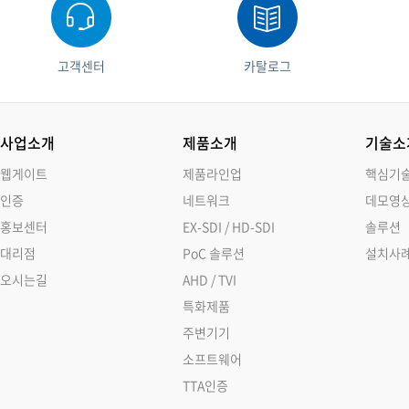
고객센터
카탈로그
사업소개
제품소개
기술소
웹게이트
제품라인업
핵심기
인증
네트워크
데모영
홍보센터
EX-SDI / HD-SDI
솔루션
대리점
PoC 솔루션
설치사
오시는길
AHD / TVI
특화제품
주변기기
소프트웨어
TTA인증