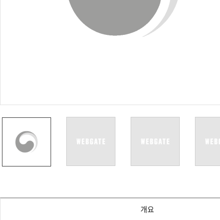
PoC DVR
대리점
PoC 카메라
오시는길
AHD / TVI
DVR
카메라
특화제품
불꽃감지 카메라
발열/열감지 카메라
외장 스토리지
자동 게이트 솔루션
주변기기
컨버터
키보드
기타
개요