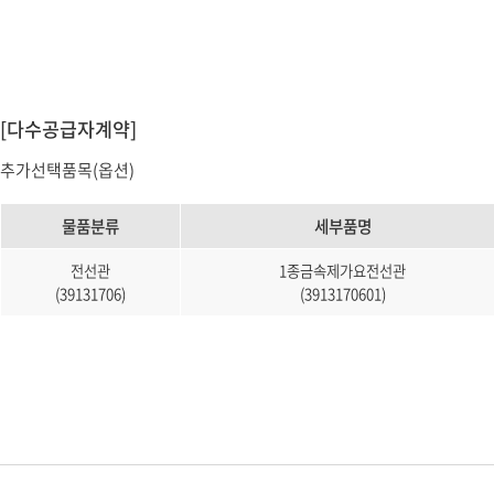
소프트웨어
VMS
모바일
재분배서버
영상정보보안
[다수공급자계약]
AI
추가선택품목(옵션)
TTA인증
물품분류
세부품명
NVR / DVR
카메라
전선관
1종금속제가요전선관
(39131706)
(3913170601)