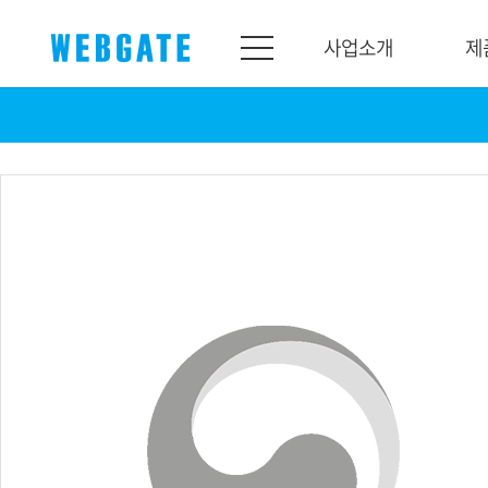
사업소개
제
사업소개
제품소개
웹게이트
제품라인업
개요
네트워크
연혁
카메라
조직도
NVR
인증
EX-SDI / HD-SDI
홍보센터
DVR
공지
카메라
뉴스
PoC 솔루션
광고