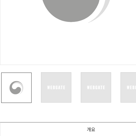
PoC DVR
대리점
PoC 카메라
오시는길
AHD / TVI
DVR
카메라
특화제품
불꽃감지 카메라
발열/열감지 카메라
외장 스토리지
자동 게이트 솔루션
주변기기
컨버터
키보드
기타
개요