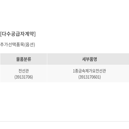
소프트웨어
VMS
모바일
재분배서버
영상정보보안
[다수공급자계약]
AI
추가선택품목(옵션)
TTA인증
물품분류
세부품명
NVR / DVR
카메라
전선관
1종금속제가요전선관
(39131706)
(3913170601)