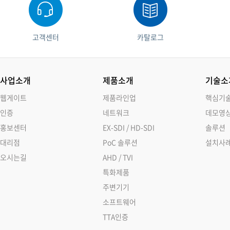
고객센터
카탈로그
사업소개
제품소개
기술소
웹게이트
제품라인업
핵심기
인증
네트워크
데모영
홍보센터
EX-SDI / HD-SDI
솔루션
대리점
PoC 솔루션
설치사
오시는길
AHD / TVI
특화제품
주변기기
소프트웨어
TTA인증