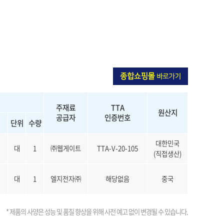
주재료
TTA
원산지
공급자
인증번호
단위
수량
대한민국
대
1
㈜웹게이트
TTA-V-20-105
(직접생산)
대
1
엘지전자㈜
해당없음
중국
* 제품의 사양은 성능 및 품질 향상을 위해 사전 예고 없이 변경될 수 있습니다.