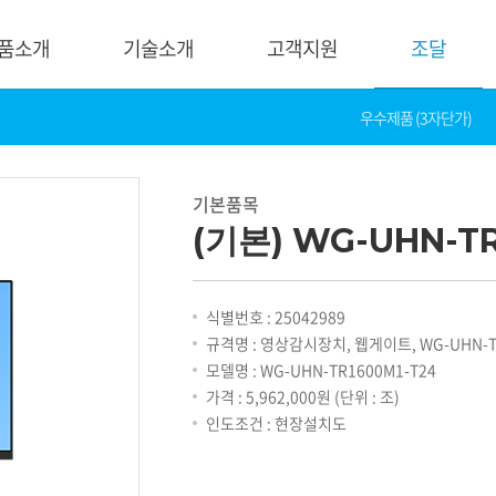
품소개
기술소개
고객지원
조달
우수제품 (3자단가)
기술소개
고객지
핵심기술
다운로드
기본품목
제품자료
데모영상
(기본) WG-UHN-TR
소프트웨어
솔루션
간편 매뉴얼
카탈로그
화재감지
식별번호 : 25042989
기타자료
호텔&레저
규격명 : 영상감시장치, 웹게이트, WG-UHN-TR
DI
게임&카지노
모델명 : WG-UHN-TR1600M1-T24
기술지원
은행
가격 : 5,962,000원 (단위 : 조)
설정가이드
교통
인도조건 : 현장설치도
기술문의
산업
기술자료
공공&교육