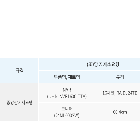
(조)당 자재소요량
규격
부품명/재료명
규격
NVR
16채널, RAID, 24TB
(UHN-NVR1600-TTA)
중앙감시시스템
모니터
60.4cm
(24ML600SW)