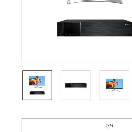
PoC DVR
대리점
PoC 카메라
오시는길
AHD / TVI
DVR
카메라
특화제품
불꽃감지 카메라
발열/열감지 카메라
외장 스토리지
자동 게이트 솔루션
주변기기
컨버터
키보드
기타
개요