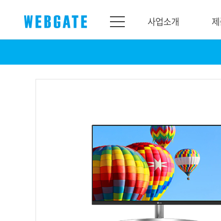
사업소개
제
사업소개
제품소개
웹게이트
제품라인업
개요
네트워크
연혁
카메라
조직도
NVR
인증
EX-SDI / HD-S
홍보센터
DVR
공지
카메라
뉴스
PoC 솔루션
광고