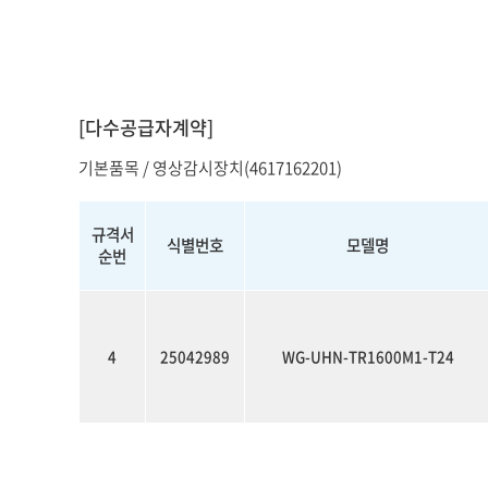
소프트웨어
VMS
모바일
재분배서버
영상정보보안
[다수공급자계약]
AI
기본품목 / 영상감시장치(4617162201)
TTA인증
NVR / DVR
규격서
식별번호
모델명
순번
카메라
4
25042989
WG-UHN-TR1600M1-T24