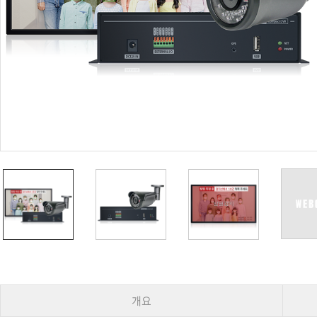
PoC DVR
대리점
PoC 카메라
오시는길
AHD / TVI
DVR
카메라
특화제품
불꽃감지 카메라
발열/열감지 카메라
외장 스토리지
자동 게이트 솔루션
주변기기
컨버터
키보드
기타
개요