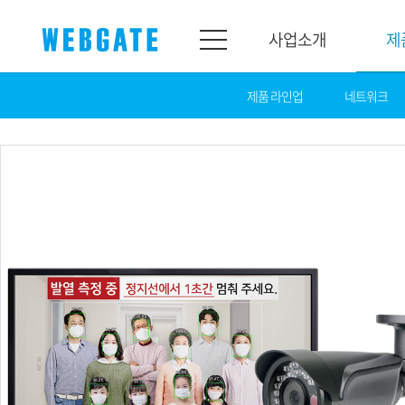
사업소개
제
제품 라인업
네트워크
사업소개
제품소개
웹게이트
제품라인업
개요
네트워크
연혁
카메라
조직도
NVR
인증
EX-SDI / HD-SDI
홍보센터
DVR
공지
카메라
뉴스
PoC 솔루션
광고