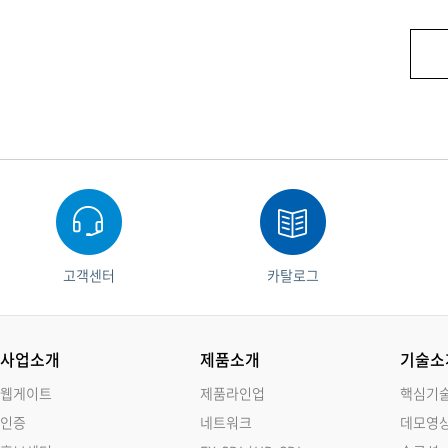
고객센터
카탈로그
사업소개
제품소개
기술소
웹게이트
제품라인업
핵심기
인증
네트워크
데모영