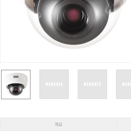
PoC DVR
대리점
PoC 카메라
오시는길
AHD / TVI
DVR
카메라
특화제품
불꽃감지 카메라
발열/열감지 카메라
외장 스토리지
자동 게이트 솔루션
주변기기
컨버터
키보드
기타
개요