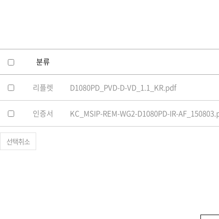
소프트웨어
VMS
모바일
재분배서버
영상정보보안
분류
AI
리플렛
D1080PD_PVD-D-VD_1.1_KR.pdf
TTA인증
NVR / DVR
인증서
KC_MSIP-REM-WG2-D1080PD-IR-AF_150803.
카메라
선택취소