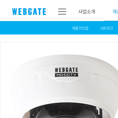
사업소개
제
제품 라인업
네트워크
사업소개
제품소개
웹게이트
제품라인업
개요
네트워크
연혁
카메라
조직도
NVR
인증
EX-SDI / HD-SDI
홍보센터
DVR
공지
카메라
뉴스
PoC 솔루션
광고