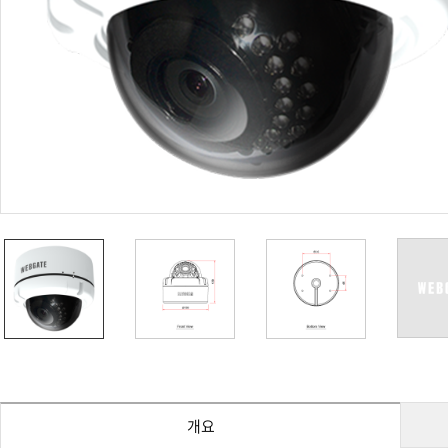
PoC DVR
대리점
PoC 카메라
오시는길
AHD / TVI
DVR
카메라
특화제품
불꽃감지 카메라
발열/열감지 카메라
외장 스토리지
자동 게이트 솔루션
주변기기
컨버터
키보드
기타
개요