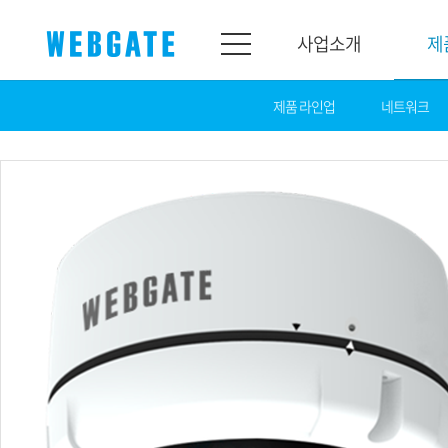
사업소개
제
제품 라인업
네트워크
사업소개
제품소개
웹게이트
제품라인업
개요
네트워크
연혁
카메라
조직도
NVR
인증
EX-SDI / HD-SDI
홍보센터
DVR
공지
카메라
뉴스
PoC 솔루션
광고