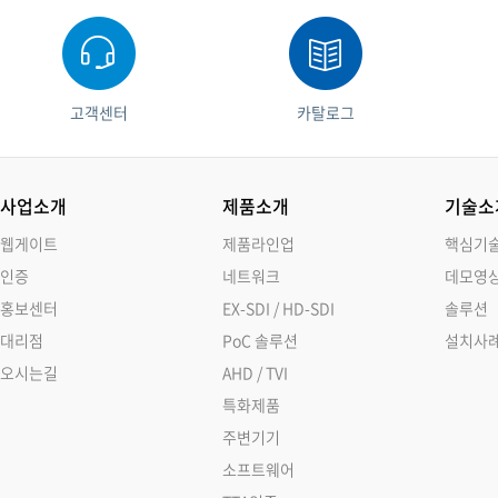
고객센터
카탈로그
사업소개
제품소개
기술소
웹게이트
제품라인업
핵심기
인증
네트워크
데모영
홍보센터
EX-SDI / HD-SDI
솔루션
대리점
PoC 솔루션
설치사
오시는길
AHD / TVI
특화제품
주변기기
소프트웨어