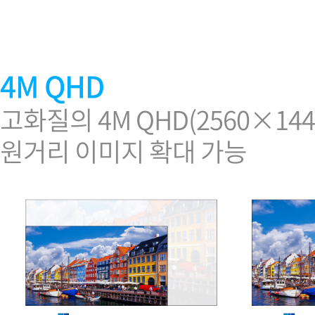
소프트웨어
VMS
모바일
재분배서버
4M QHD
영상정보보안
AI
고화질의 4M QHD(2560×1
TTA인증
원거리 이미지 확대 가능
NVR / DVR
카메라