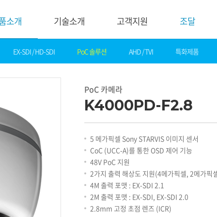
품소개
기술소개
고객지원
조달
EX-SDI / HD-SDI
PoC 솔루션
AHD / TVI
특화제품
기술소개
고객지
핵심기술
다운로드
PoC 카메라
제품자료
데모영상
K4000PD-F2.8
소프트웨어
솔루션
간편 매뉴얼
카탈로그
화재감지
5 메가픽셀 Sony STARVIS 이미지 센서
기타자료
호텔&레저
CoC (UCC-A)를 통한 OSD 제어 기능
DI
게임&카지노
48V PoC 지원
기술지원
은행
2가지 출력 해상도 지원(4메가픽셀, 2메가픽셀
설정가이드
교통
4M 출력 포맷 : EX-SDI 2.1
기술문의
산업
2M 출력 포맷 : EX-SDI, EX-SDI 2.0
기술자료
공공&교육
2.8mm 고정 초점 렌즈 (ICR)