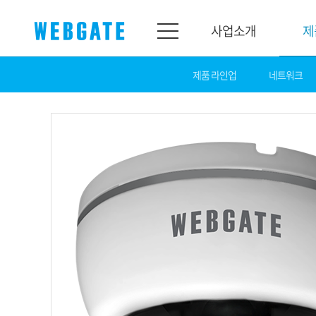
사업소개
제
제품 라인업
네트워크
사업소개
제품소개
웹게이트
제품라인업
개요
네트워크
연혁
카메라
조직도
NVR
인증
EX-SDI / HD-S
홍보센터
DVR
공지
카메라
뉴스
PoC 솔루션
광고