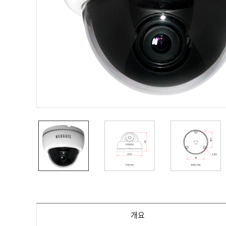
PoC DVR
대리점
PoC 카메라
오시는길
AHD / TVI
DVR
카메라
특화제품
불꽃감지 카메라
발열/열감지 카메라
외장 스토리지
자동 게이트 솔루션
주변기기
컨버터
키보드
기타
개요