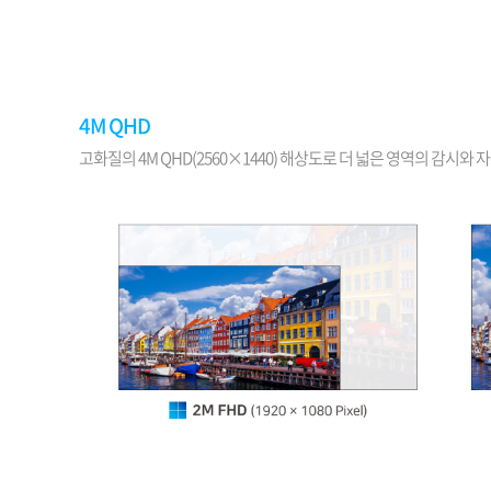
소프트웨어
VMS
모바일
재분배서버
영상정보보안
4M QHD
AI
고화질의 4M QHD(2560×1440) 해상도로 더 넓은 영역의 감시
TTA인증
NVR / DVR
카메라