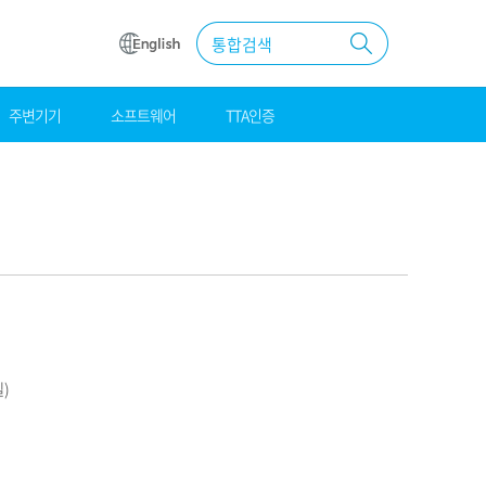
통합검색
주변기기
소프트웨어
TTA인증
원
조달
우수제품
MAS계약
)