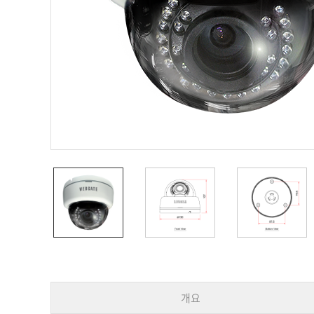
PoC DVR
대리점
PoC 카메라
오시는길
AHD / TVI
DVR
카메라
특화제품
불꽃감지 카메라
발열/열감지 카메라
외장 스토리지
자동 게이트 솔루션
주변기기
컨버터
키보드
기타
개요