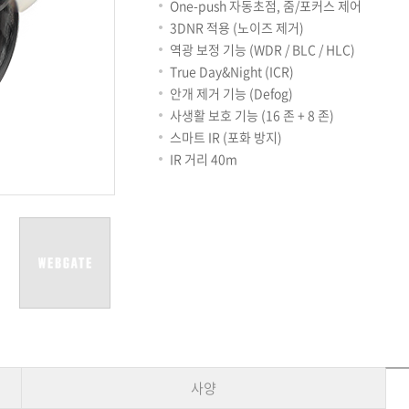
용어사전
리테일
One-push 자동초점, 줌/포커스 제어
아파트
3DNR 적용 (노이즈 제거)
서비스안내
역광 보정 기능 (WDR / BLC / HLC)
설치사례
True Day&Night (ICR)
A/S 안내
안개 제거 기능 (Defog)
FAQ
사생활 보호 기능 (16 존 + 8 존)
DDNS 서비스
스마트 IR (포화 방지)
IR 거리 40m
사양