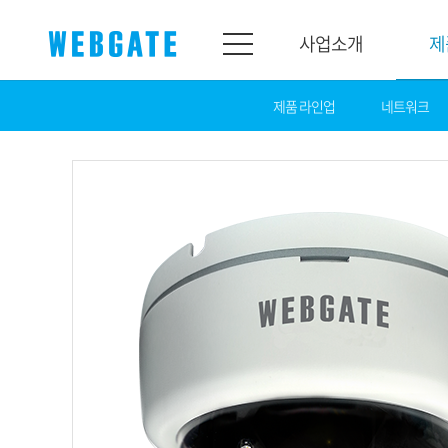
사업소개
제
제품 라인업
네트워크
사업소개
제품소개
웹게이트
제품라인업
개요
네트워크
연혁
카메라
조직도
NVR
인증
EX-SDI / HD-S
홍보센터
DVR
공지
카메라
뉴스
PoC 솔루션
광고