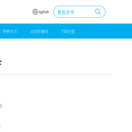
통합검색
주변기기
소프트웨어
TTA인증
원
조달
우수제품
F
MAS계약
)
즈