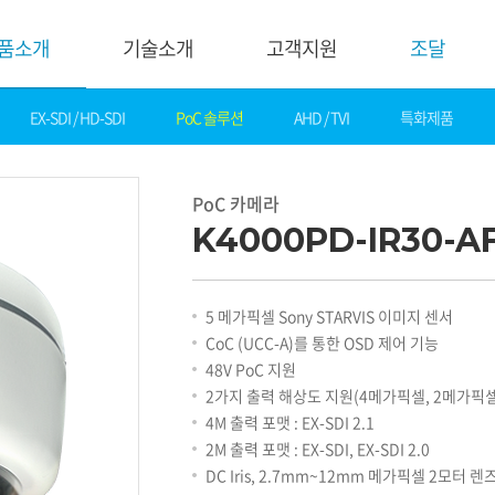
품소개
기술소개
고객지원
조달
EX-SDI / HD-SDI
PoC 솔루션
AHD / TVI
특화제품
기술소개
고객지
핵심기술
다운로드
PoC 카메라
제품자료
데모영상
K4000PD-IR30-A
소프트웨어
솔루션
간편 매뉴얼
카탈로그
화재감지
5 메가픽셀 Sony STARVIS 이미지 센서
기타자료
호텔&레저
CoC (UCC-A)를 통한 OSD 제어 기능
DI
게임&카지노
48V PoC 지원
기술지원
은행
2가지 출력 해상도 지원(4메가픽셀, 2메가픽셀
설정가이드
교통
4M 출력 포맷 : EX-SDI 2.1
기술문의
산업
2M 출력 포맷 : EX-SDI, EX-SDI 2.0
기술자료
공공&교육
DC Iris, 2.7mm~12mm 메가픽셀 2모터 렌