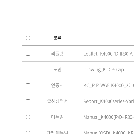
소프트웨어
VMS
모바일
재분배서버
영상정보보안
분류
AI
리플렛
Leaflet_K4000PD-IR30-A
TTA인증
NVR / DVR
도면
Drawing_K-D-30.zip
카메라
인증서
KC_R-R-WG5-K4000_2210
출하성적서
Report_K4000series-Vari
매뉴얼
Manual_K4000(P)D-IR30
간편 매뉴얼
Manual(OSD)_K4000_KR