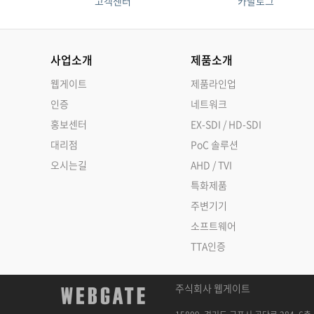
고객센터
카탈로그
사업소개
제품소개
웹게이트
제품라인업
인증
네트워크
홍보센터
EX-SDI / HD-SDI
대리점
PoC 솔루션
오시는길
AHD / TVI
특화제품
주변기기
소프트웨어
TTA인증
주식회사 웹게이트