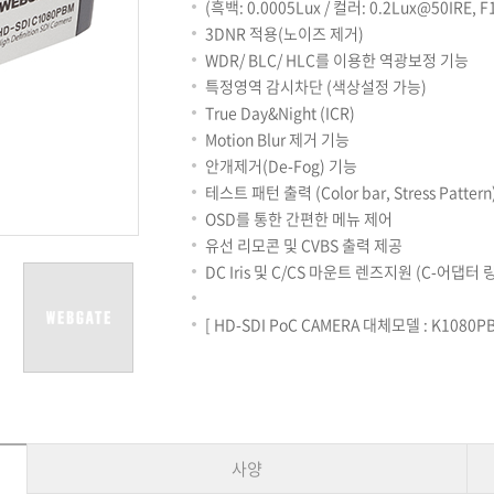
용어사전
리테일
(흑백: 0.0005Lux / 컬러: 0.2Lux@50IRE, F1.
아파트
3DNR 적용(노이즈 제거)
서비스안내
WDR/ BLC/ HLC를 이용한 역광보정 기능
설치사례
특정영역 감시차단 (색상설정 가능)
A/S 안내
True Day&Night (ICR)
FAQ
Motion Blur 제거 기능
DDNS 서비스
안개제거(De-Fog) 기능
테스트 패턴 출력 (Color bar, Stress Pattern
OSD를 통한 간편한 메뉴 제어
유선 리모콘 및 CVBS 출력 제공
DC Iris 및 C/CS 마운트 렌즈지원 (C-어댑터 링
[ HD-SDI PoC CAMERA 대체모델 : K1080PBL
사양