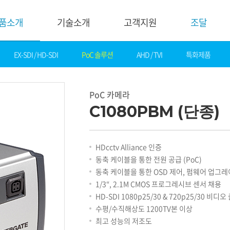
품소개
기술소개
고객지원
조달
EX-SDI / HD-SDI
PoC 솔루션
AHD / TVI
특화제품
기술소개
고객지
핵심기술
다운로드
PoC 카메라
제품자료
데모영상
C1080PBM (단종)
소프트웨어
솔루션
간편 매뉴얼
카탈로그
화재감지
HDcctv Alliance 인증
기타자료
호텔&레저
동축 케이블을 통한 전원 공급 (PoC)
DI
게임&카지노
동축 케이블을 통한 OSD 제어, 펌웨어 업그레이
기술지원
은행
1/3“, 2.1M CMOS 프로그레시브 센서 채용
설정가이드
교통
HD-SDI 1080p25/30 & 720p25/30 비디
기술문의
산업
수평/수직해상도 1200TV본 이상
기술자료
공공&교육
최고 성능의 저조도