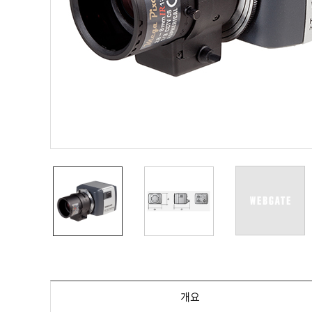
PoC DVR
대리점
PoC 카메라
오시는길
AHD / TVI
DVR
카메라
특화제품
불꽃감지 카메라
발열/열감지 카메라
외장 스토리지
자동 게이트 솔루션
주변기기
컨버터
키보드
기타
개요