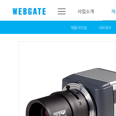
사업소개
제
제품 라인업
네트워크
사업소개
제품소개
웹게이트
제품라인업
개요
네트워크
연혁
카메라
조직도
NVR
인증
EX-SDI / HD-S
홍보센터
DVR
공지
카메라
뉴스
PoC 솔루션
광고