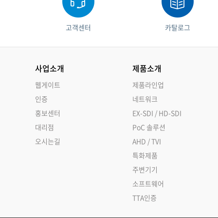
고객센터
카탈로그
사업소개
제품소개
웹게이트
제품라인업
인증
네트워크
홍보센터
EX-SDI / HD-SDI
대리점
PoC 솔루션
오시는길
AHD / TVI
특화제품
주변기기
소프트웨어
TTA인증