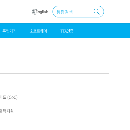
통합검색
주변기기
소프트웨어
TTA인증
원
조달
우수제품
MAS계약
드 (CoC)
오 출력지원