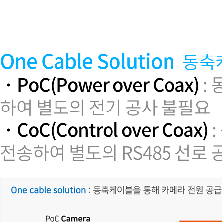
소프트웨어
VMS
모바일
재분배서버
One Cable Solution
동축
영상정보보안
AI
· PoC(Power over Coax)
:
TTA인증
하여 별도의 전기 공사 불필요
NVR / DVR
카메라
· CoC(Control over Coax)
:
전송하여 별도의 RS485 선로 