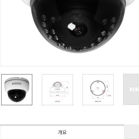
PoC DVR
대리점
PoC 카메라
오시는길
AHD / TVI
DVR
카메라
특화제품
불꽃감지 카메라
발열/열감지 카메라
외장 스토리지
자동 게이트 솔루션
주변기기
컨버터
키보드
기타
개요