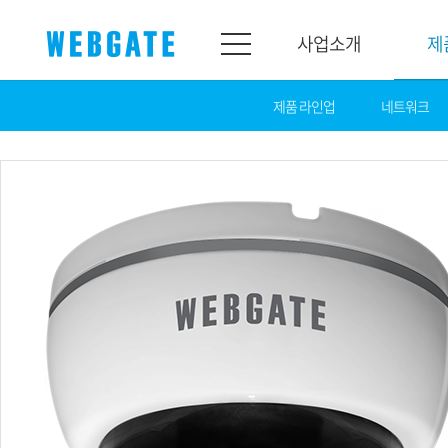
사업소개
제
제품 라인업
네트워크
사업소개
제품소개
웹게이트
제품라인업
개요
네트워크
연혁
카메라
조직도
NVR
인증
EX-SDI / HD-SDI
홍보센터
DVR
공지
카메라
뉴스
PoC 솔루션
광고