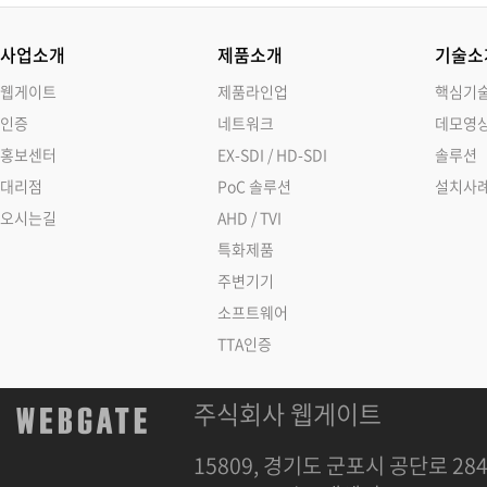
사업소개
제품소개
기술소
웹게이트
제품라인업
핵심기
인증
네트워크
데모영
홍보센터
EX-SDI / HD-SDI
솔루션
대리점
PoC 솔루션
설치사
오시는길
AHD / TVI
특화제품
주변기기
소프트웨어
TTA인증
주식회사 웹게이트
15809, 경기도 군포시 공단로 284