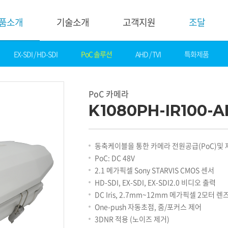
품소개
기술소개
고객지원
조달
EX-SDI / HD-SDI
PoC 솔루션
AHD / TVI
특화제품
기술소개
고객지
핵심기술
다운로드
PoC 카메라
제품자료
데모영상
K1080PH-IR100-A
소프트웨어
솔루션
간편 매뉴얼
카탈로그
화재감지
동축케이블을 통한 카메라 전원공급(PoC)및 제
기타자료
호텔&레저
PoC: DC 48V
DI
게임&카지노
2.1 메가픽셀 Sony STARVIS CMOS 센서
기술지원
은행
HD-SDI, EX-SDI, EX-SDI2.0 비디오 출력
설정가이드
교통
DC Iris, 2.7mm~12mm 메가픽셀 2모터 렌
기술문의
산업
One-push 자동초점, 줌/포커스 제어
기술자료
공공&교육
3DNR 적용 (노이즈 제거)