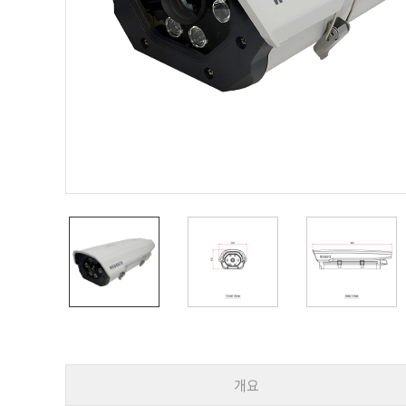
PoC DVR
대리점
PoC 카메라
오시는길
AHD / TVI
DVR
카메라
특화제품
불꽃감지 카메라
발열/열감지 카메라
외장 스토리지
자동 게이트 솔루션
주변기기
컨버터
키보드
기타
개요