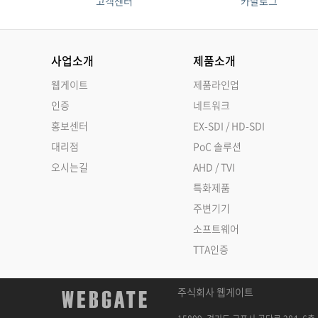
고객센터
카탈로그
사업소개
제품소개
웹게이트
제품라인업
인증
네트워크
홍보센터
EX-SDI / HD-SDI
대리점
PoC 솔루션
오시는길
AHD / TVI
특화제품
주변기기
소프트웨어
TTA인증
주식회사 웹게이트