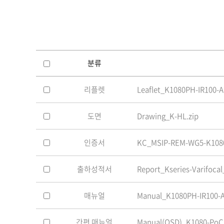
소프트웨어
VMS
모바일
재분배서버
영상정보보안
분류
AI
리플렛
Leaflet_K1080PH-IR100-A
TTA인증
NVR / DVR
도면
Drawing_K-HL.zip
카메라
인증서
KC_MSIP-REM-WG5-K1080
출하성적서
Report_Kseries-Varifocal
매뉴얼
Manual_K1080PH-IR100-
간편 매뉴얼
Manual(OSD)_K1080-PoC