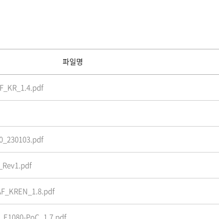
파일명
F_KR_1.4.pdf
_230103.pdf
_Rev1.pdf
AF_KREN_1.8.pdf
_E1080-PoC_1.7.pdf