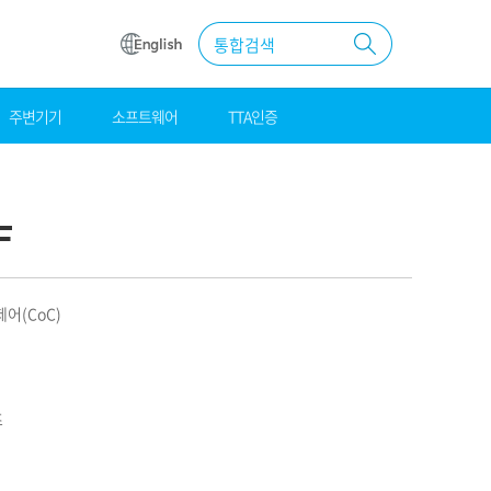
통합검색
주변기기
소프트웨어
TTA인증
원
조달
우수제품
F
MAS계약
어(CoC)
즈