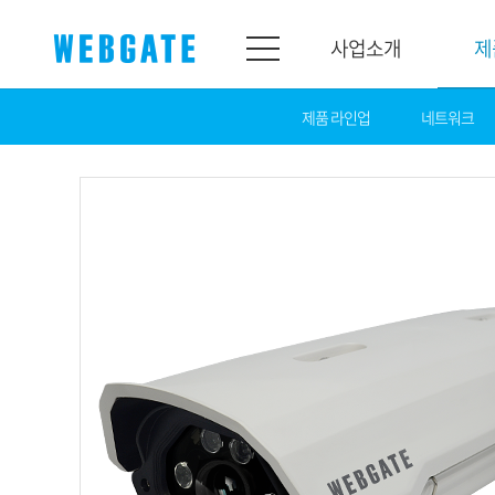
사업소개
제
제품 라인업
네트워크
사업소개
제품소개
웹게이트
제품라인업
개요
네트워크
연혁
카메라
조직도
NVR
인증
EX-SDI / HD-S
홍보센터
DVR
공지
카메라
뉴스
PoC 솔루션
광고