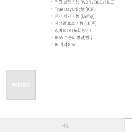
용어사전
리테일
역광 보정 기능 (WDR / BLC / HLC)
아파트
True Day&Night (ICR)
서비스안내
안개 제거 기능 (Defog)
설치사례
사생활 보호 기능 (10 존)
A/S 안내
스마트 IR (포화 방지)
FAQ
IP65 수준의 방진/방수
DDNS 서비스
IR 거리 80m
사양