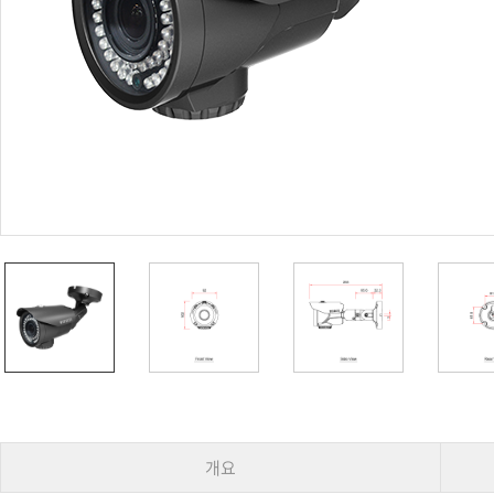
PoC DVR
대리점
PoC 카메라
오시는길
AHD / TVI
DVR
카메라
특화제품
불꽃감지 카메라
발열/열감지 카메라
외장 스토리지
자동 게이트 솔루션
주변기기
컨버터
키보드
기타
개요