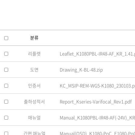
소프트웨어
VMS
모바일
재분배서버
영상정보보안
분류
AI
리플렛
Leaflet_K1080PBL-IR48-AF_KR_1.41.
TTA인증
NVR / DVR
도면
Drawing_K-BL-48.zip
카메라
인증서
KC_MSIP-REM-WG5-K1080_230103.p
출하성적서
Report_Kseries-Varifocal_Rev1.pdf
매뉴얼
Manual_K1080PBL-IR48-AF(-24V)_KR
간편 매뉴얼
Manual(OSD)_K1080-PoC_E1080-PoC