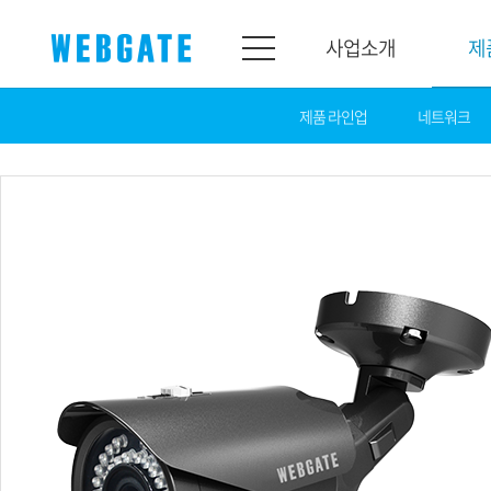
사업소개
제
제품 라인업
네트워크
사업소개
제품소개
웹게이트
제품라인업
개요
네트워크
연혁
카메라
조직도
NVR
인증
EX-SDI / HD-SDI
홍보센터
DVR
공지
카메라
뉴스
PoC 솔루션
광고