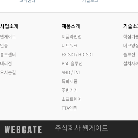
고객센터
카탈로그
사업소개
제품소개
기술소
웹게이트
제품라인업
핵심기
인증
네트워크
데모영
홍보센터
EX-SDI / HD-SDI
솔루션
대리점
PoC 솔루션
설치사
오시는길
AHD / TVI
특화제품
주변기기
소프트웨어
TTA인증
주식회사 웹게이트