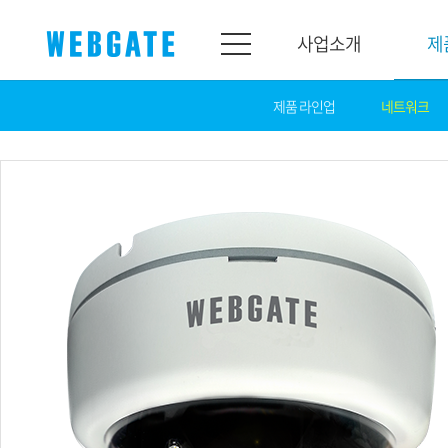
사업소개
제
제품 라인업
네트워크
사업소개
제품소개
웹게이트
제품라인업
개요
네트워크
연혁
카메라
조직도
NVR
인증
EX-SDI / HD-SDI
홍보센터
DVR
공지
카메라
뉴스
PoC 솔루션
광고