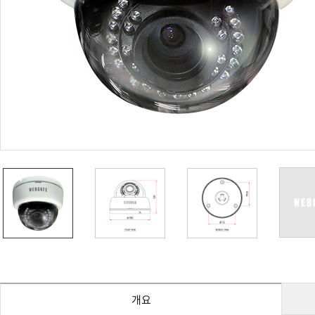
PoC DVR
대리점
PoC 카메라
오시는길
AHD / TVI
DVR
카메라
특화제품
불꽃감지 카메라
발열/열감지 카메라
외장 스토리지
자동 게이트 솔루션
주변기기
컨버터
키보드
기타
개요