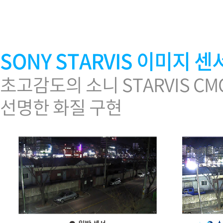
소프트웨어
VMS
모바일
재분배서버
SONY STARVIS 이미지 센
영상정보보안
AI
초고감도의 소니 STARVIS C
TTA인증
선명한 화질 구현
NVR / DVR
카메라