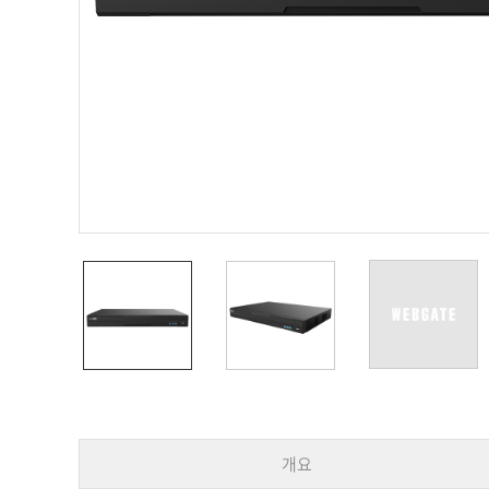
PoC DVR
대리점
PoC 카메라
오시는길
AHD / TVI
DVR
카메라
특화제품
불꽃감지 카메라
발열/열감지 카메라
외장 스토리지
자동 게이트 솔루션
주변기기
컨버터
키보드
기타
개요