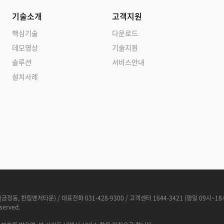
기술소개
고객지원
핵심기술
다운로드
데모영상
기술지원
솔루션
서비스안내
설치사례
(금정동, 한림벤처타운) / 대표전화 031-428-9300 / 고객센터 1644-3421 (평일 09시~18
served.