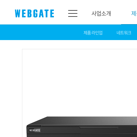
사업소개
제
제품 라인업
네트워크
사업소개
제품소개
웹게이트
제품라인업
개요
네트워크
연혁
카메라
조직도
NVR
인증
EX-SDI / HD-S
홍보센터
DVR
공지
카메라
뉴스
PoC 솔루션
광고