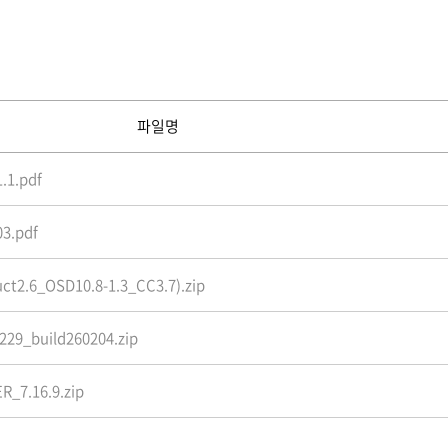
파일명
.1.pdf
3.pdf
t2.6_OSD10.8-1.3_CC3.7).zip
29_build260204.zip
_7.16.9.zip