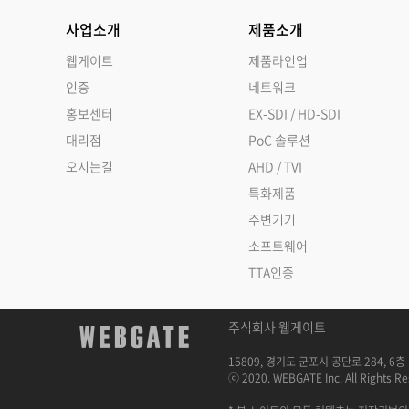
사업소개
제품소개
웹게이트
제품라인업
인증
네트워크
홍보센터
EX-SDI / HD-SDI
대리점
PoC 솔루션
오시는길
AHD / TVI
특화제품
주변기기
소프트웨어
TTA인증
주식회사 웹게이트
15809, 경기도 군포시 공단로 284, 6층 
ⓒ 2020. WEBGATE Inc. All Rights Re