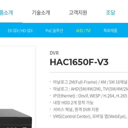
품소개
기술소개
고객지원
조달
EX-SDI / HD-SDI
PoC 솔루션
AHD / TVI
특화제품
기술소개
고객지
핵심기술
다운로드
DVR
제품자료
데모영상
HAC1650F-V3
소프트웨어
솔루션
간편 매뉴얼
카탈로그
화재감지
아날로그 2M(Full-Frame) / 4M / 5M 16채널
기타자료
호텔&레저
아날로그 : AHD(5M/4M/2M), TVI(5M/4M/2M)
DI
게임&카지노
IP(Ethernet) : Onvif, WESP / H.264, H.265
기술지원
은행
내장 HDD 2개 장착 가능
설정가이드
교통
서비스 채널, 원격 DVR 지원
기술문의
산업
VMS(Control Center), 모바일 앱(WebEye
기술자료
공공&교육