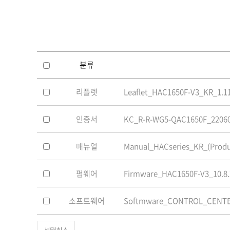
소프트웨어
VMS
모바일
재분배서버
영상정보보안
분류
AI
리플렛
Leaflet_HAC1650F-V3_KR_1.11
TTA인증
NVR / DVR
인증서
KC_R-R-WG5-QAC1650F_22060
카메라
매뉴얼
Manual_HACseries_KR_(Produc
펌웨어
Firmware_HAC1650F-V3_10.8.2
소프트웨어
Softmware_CONTROL_CENTER