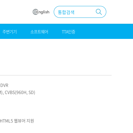
통합검색
주변기기
소프트웨어
TTA인증
원
조달
우수제품
MAS계약
 DVR
, CVBS(960H, SD)
), HTML5 웹뷰어 지원