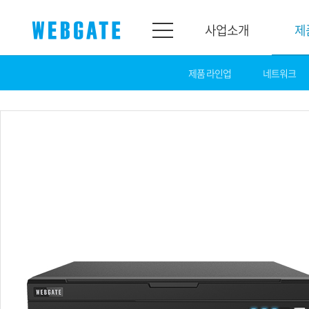
사업소개
제
제품 라인업
네트워크
사업소개
제품소개
웹게이트
제품라인업
개요
네트워크
연혁
카메라
조직도
NVR
인증
EX-SDI / HD-SDI
홍보센터
DVR
공지
카메라
뉴스
PoC 솔루션
광고