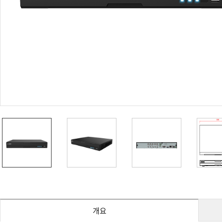
PoC DVR
대리점
PoC 카메라
오시는길
AHD / TVI
DVR
카메라
특화제품
불꽃감지 카메라
발열/열감지 카메라
외장 스토리지
자동 게이트 솔루션
주변기기
컨버터
키보드
기타
개요