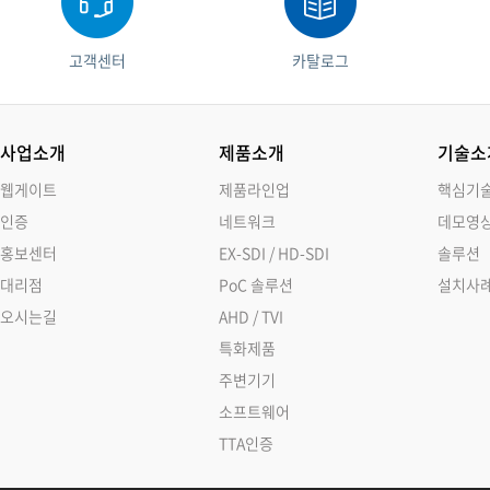
고객센터
카탈로그
사업소개
제품소개
기술소
웹게이트
제품라인업
핵심기
인증
네트워크
데모영
홍보센터
EX-SDI / HD-SDI
솔루션
대리점
PoC 솔루션
설치사
오시는길
AHD / TVI
특화제품
주변기기
소프트웨어
TTA인증