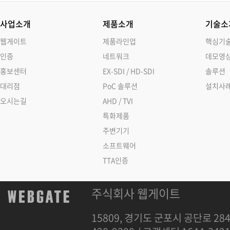
사업소개
제품소개
기술소
웹게이트
제품라인업
핵심기
인증
네트워크
데모영
홍보센터
EX-SDI / HD-SDI
솔루션
대리점
PoC 솔루션
설치사
오시는길
AHD / TVI
특화제품
주변기기
소프트웨어
TTA인증
주식회사 웹게이트
15809, 경기도 군포시 공단로 284