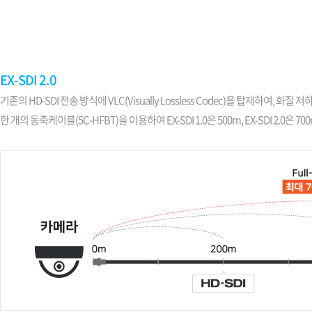
소프트웨어
VMS
모바일
재분배서버
영상정보보안
EX-SDI 2.0
AI
기존의 HD-SDI 전송 방식에 VLC(Visually Lossless Codec)을 탑재하여, 화질
한 개의 동축케이블(5C-HFBT)을 이용하여 EX-SDI 1.0은 500m, EX-SDI 2.0은 70
TTA인증
NVR / DVR
카메라