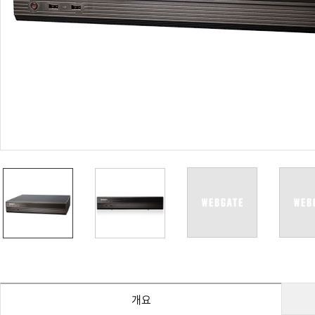
PoC DVR
대리점
PoC 카메라
오시는길
AHD / TVI
DVR
카메라
특화제품
불꽃감지 카메라
발열/열감지 카메라
외장 스토리지
자동 게이트 솔루션
주변기기
컨버터
키보드
기타
개요