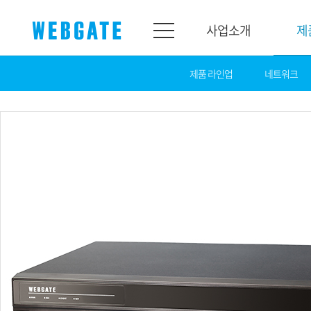
사업소개
제
제품 라인업
네트워크
사업소개
제품소개
웹게이트
제품라인업
개요
네트워크
연혁
카메라
조직도
NVR
인증
EX-SDI / HD-SDI
홍보센터
DVR
공지
카메라
뉴스
PoC 솔루션
광고