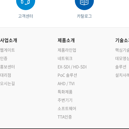
고객센터
카탈로그
사업소개
제품소개
기술소
웹게이트
제품라인업
핵심기
인증
네트워크
데모영
홍보센터
EX-SDI / HD-SDI
솔루션
대리점
PoC 솔루션
설치사
오시는길
AHD / TVI
특화제품
주변기기
소프트웨어
TTA인증