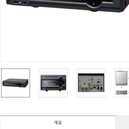
PoC DVR
대리점
PoC 카메라
오시는길
AHD / TVI
DVR
카메라
특화제품
불꽃감지 카메라
발열/열감지 카메라
외장 스토리지
자동 게이트 솔루션
주변기기
컨버터
키보드
기타
개요