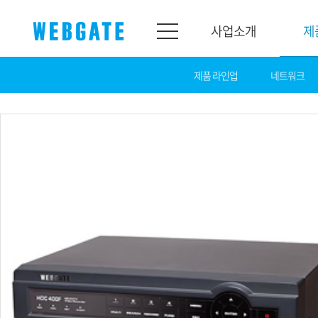
사업소개
제
제품 라인업
네트워크
사업소개
제품소개
웹게이트
제품라인업
개요
네트워크
연혁
카메라
조직도
NVR
인증
EX-SDI / HD-SDI
홍보센터
DVR
공지
카메라
뉴스
PoC 솔루션
광고