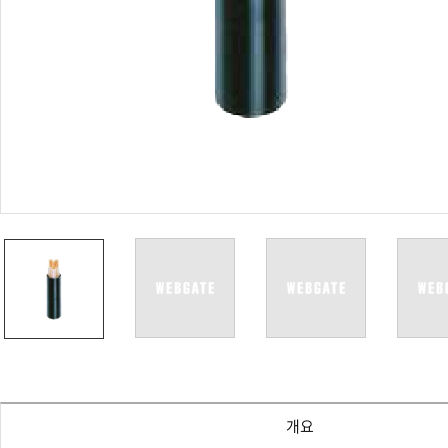
PoC DVR
대리점
PoC 카메라
오시는길
AHD / TVI
DVR
카메라
특화제품
불꽃감지 카메라
발열/열감지 카메라
외장 스토리지
자동 게이트 솔루션
주변기기
컨버터
키보드
기타
개요