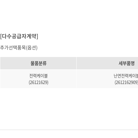
소프트웨어
VMS
모바일
재분배서버
영상정보보안
[다수공급자계약]
AI
추가선택품목(옵션)
TTA인증
물품분류
세부품명
NVR / DVR
카메라
전력케이블
난연전력케이
(26121629)
(2612162909