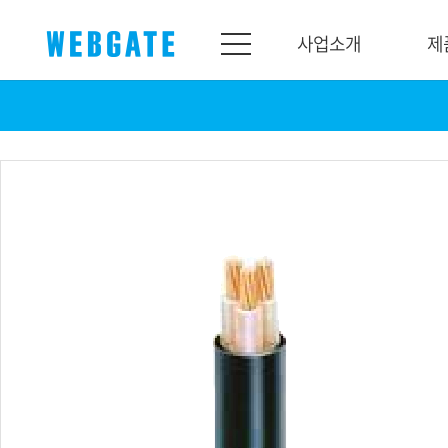
사업소개
제
사업소개
제품소개
웹게이트
제품라인업
개요
네트워크
연혁
카메라
조직도
NVR
인증
EX-SDI / HD-SDI
홍보센터
DVR
공지
카메라
뉴스
PoC 솔루션
광고