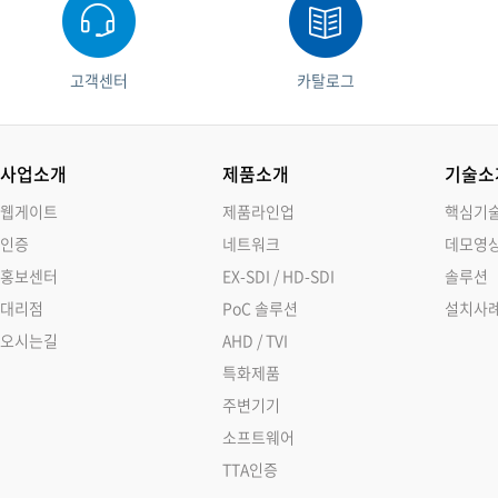
고객센터
카탈로그
사업소개
제품소개
기술소
웹게이트
제품라인업
핵심기
인증
네트워크
데모영
홍보센터
EX-SDI / HD-SDI
솔루션
대리점
PoC 솔루션
설치사
오시는길
AHD / TVI
특화제품
주변기기
소프트웨어
TTA인증