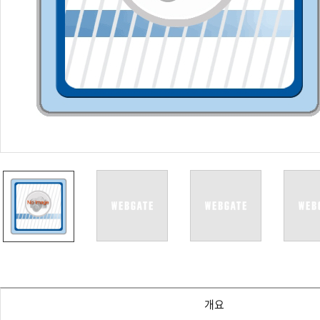
PoC DVR
대리점
PoC 카메라
오시는길
AHD / TVI
DVR
카메라
특화제품
불꽃감지 카메라
발열/열감지 카메라
외장 스토리지
자동 게이트 솔루션
주변기기
컨버터
키보드
기타
개요