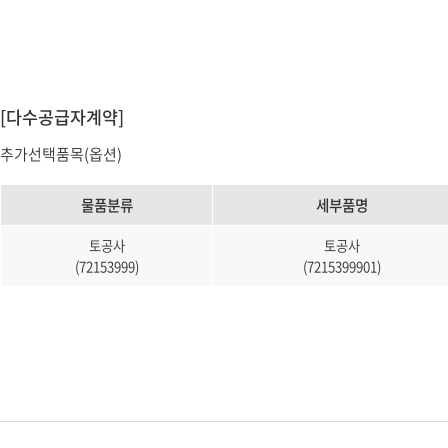
소프트웨어
VMS
모바일
재분배서버
영상정보보안
[다수공급자계약]
AI
추가선택품목(옵션)
TTA인증
물품분류
세부품명
NVR / DVR
카메라
토공사
토공사
(72153999)
(7215399901)