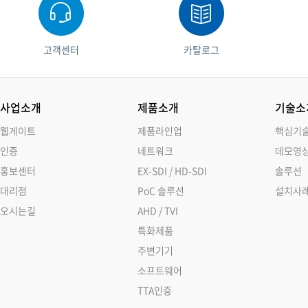
고객센터
카탈로그
사업소개
제품소개
기술소
웹게이트
제품라인업
핵심기
인증
네트워크
데모영
홍보센터
EX-SDI / HD-SDI
솔루션
대리점
PoC 솔루션
설치사
오시는길
AHD / TVI
특화제품
주변기기
소프트웨어
TTA인증