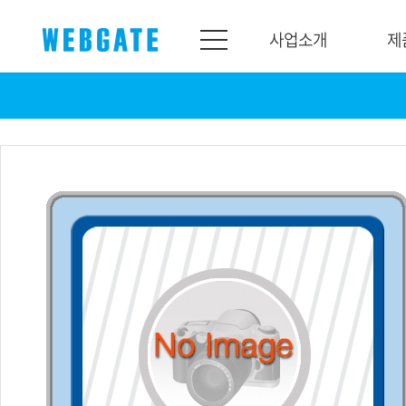
사업소개
제
사업소개
제품소개
웹게이트
제품라인업
개요
네트워크
연혁
카메라
조직도
NVR
인증
EX-SDI / HD-SDI
홍보센터
DVR
공지
카메라
뉴스
PoC 솔루션
광고