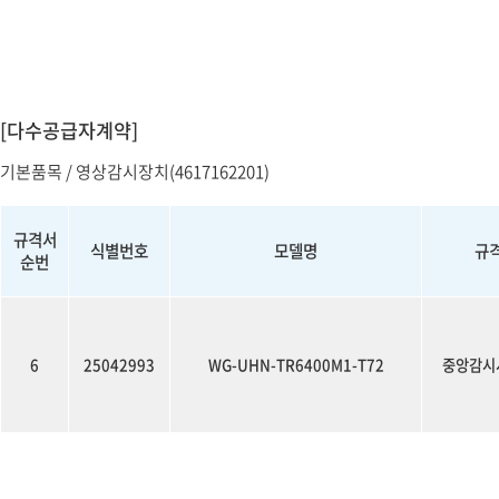
소프트웨어
VMS
모바일
재분배서버
영상정보보안
[다수공급자계약]
AI
기본품목 / 영상감시장치(4617162201)
TTA인증
NVR / DVR
규격서
식별번호
모델명
규
순번
카메라
6
25042993
WG-UHN-TR6400M1-T72
중앙감시