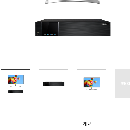
PoC DVR
대리점
PoC 카메라
오시는길
AHD / TVI
DVR
카메라
특화제품
불꽃감지 카메라
발열/열감지 카메라
외장 스토리지
자동 게이트 솔루션
주변기기
컨버터
키보드
기타
개요