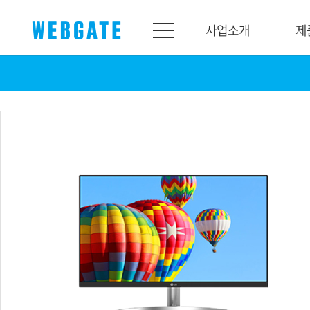
사업소개
제
사업소개
제품소개
웹게이트
제품라인업
개요
네트워크
연혁
카메라
조직도
NVR
인증
EX-SDI / HD-SDI
홍보센터
DVR
공지
카메라
뉴스
PoC 솔루션
광고