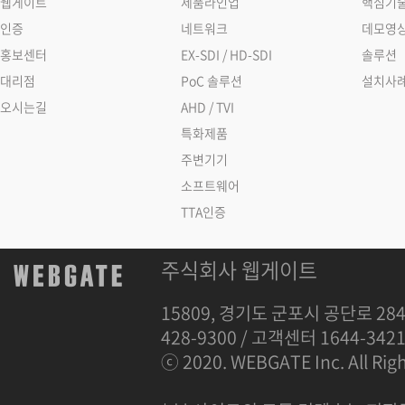
웹게이트
제품라인업
핵심기
인증
네트워크
데모영
홍보센터
EX-SDI / HD-SDI
솔루션
대리점
PoC 솔루션
설치사
오시는길
AHD / TVI
특화제품
주변기기
소프트웨어
TTA인증
주식회사 웹게이트
15809, 경기도 군포시 공단로 284
428-9300 / 고객센터 1644-342
ⓒ 2020. WEBGATE Inc. All Righ