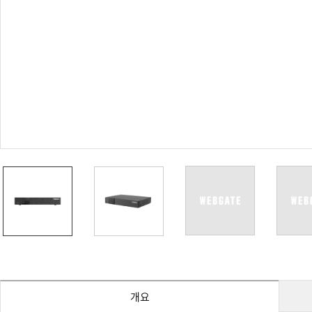
PoC DVR
대리점
PoC 카메라
오시는길
AHD / TVI
DVR
카메라
특화제품
불꽃감지 카메라
발열/열감지 카메라
외장 스토리지
자동 게이트 솔루션
주변기기
컨버터
키보드
기타
개요