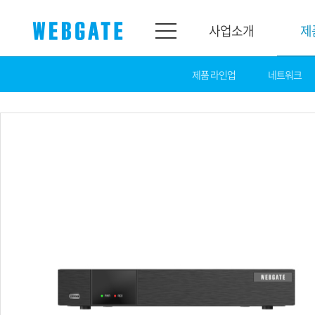
사업소개
제
제품 라인업
네트워크
사업소개
제품소개
웹게이트
제품라인업
개요
네트워크
연혁
카메라
조직도
NVR
인증
EX-SDI / HD-SDI
홍보센터
DVR
공지
카메라
뉴스
PoC 솔루션
광고